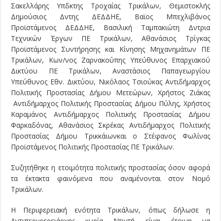
Σακελλάρης Υπδκτης Τροχαίας Τρικάλων, Θεμιστοκλής
Δημούσιος Δντης ΔΕΔΔΗΕ, Βαϊος Μπεχλιβάνος
Προϊστάμενος ΔΕΔΔΗΕ, Βασιλική Ταμπακιώτη Δντρια
Τεχνικών Έργων ΠΕ Τρικάλων, Αθανάσιος Τρίγκας
Προϊστάμενος Συντήρησης και Κίνησης Μηχανημάτων ΠΕ
Τρικάλων, Κων/νος Ζαρνακούπης Υπεύθυνος Επαρχιακού
Δικτύου ΠΕ Τρικάλων, Αναστάσιος Παπαγεωργίου
Υπεύθυνος Εθν. Δικτύου, Νικόλαος Τσιούκας Αντιδήμαρχος
Πολιτικής Προστασίας Δήμου Μετεώρων, Χρήστος Ζιάκας
Αντιδήμαρχος Πολιτικής Προστασίας Δήμου Πύλης, Χρήστος
Καραμάνος Αντιδήμαρχος Πολιτικής Προστασίας Δήμου
Φαρκαδόνας, Αθανάσιος Σκρέκας Αντιδήμαρχος Πολιτικής
Προστασίας Δήμου Τρικκάιωνκαι ο Στέφανος Φωλίνας
Προϊστάμενος Πολιτικής Προστασίας ΠΕ Τρικάλων.
Συζητήθηκε η ετοιμότητα πολιτικής προστασίας όσον αφορά
τα έκτακτα φαινόμενα που αναμένονται στον Νομό
Τρικάλων.
Η Περιφερειακή ενότητα Τρικάλων, όπως δήλωσε η
Αντιπεριφερειάρχης κυρία Ντιντή είναι έτοιμη να