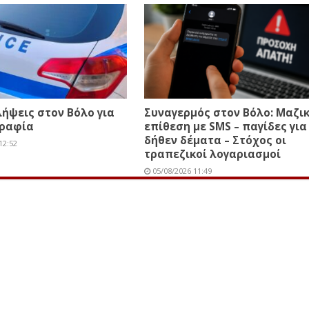
ήψεις στον Βόλο για
Συναγερμός στον Βόλο: Μαζι
ραφία
επίθεση με SMS – παγίδες για
δήθεν δέματα – Στόχος οι
12:52
τραπεζικοί λογαριασμοί
05/08/2026 11:49