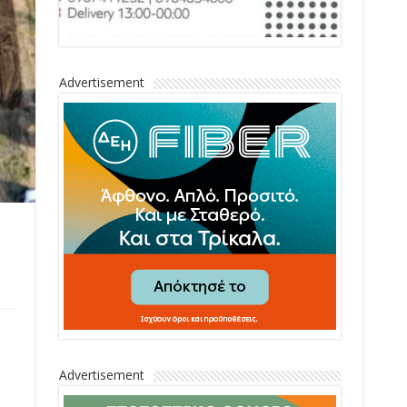
Advertisement
Advertisement