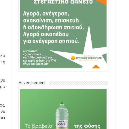
ικό
 τη
 να
Advertisement
του
ος,
 να
σει