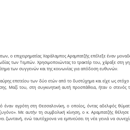
άτων, ο επιχειρηματίας Χαράλαμπος Αραμπατζής επέλεξε έναν μοναδ
ωδίας των Τεμπών. Χρησιμοποιώντας το τρακτέρ του, χάραξε στη γη
ίτημα των συγγενών και της κοινωνίας για απόδοση ευθυνών.
αύρης επετείου των δύο ετών από το δυστύχημα και είχε ως στόχο
σης. Μαζί του, στη συγκινητική αυτή προσπάθεια, ήταν ο στενός 
ό έναν αγρότη στη Θεσσαλονίκη, ο οποίος, όντας αδελφός θύματ
ξυγόνο». Με αυτήν τη συμβολική κίνηση, ο κ. Αραμπατζής θέλησε
ει ζωντανή, ενώ ταυτόχρονα να εμπνεύσει τη νέα γενιά να συνεχί