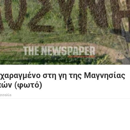
 χαραγμένο στη γη της Μαγνησίας
πών (φωτό)
σσαλία