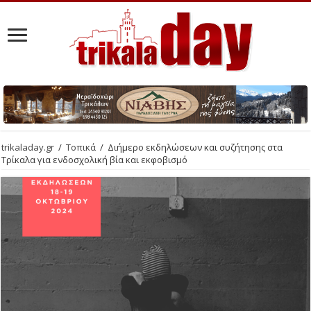
trikaladay.gr
/
Τοπικά
/
Διήμερο εκδηλώσεων και συζήτησης στα
Τρίκαλα για ενδοσχολική βία και εκφοβισμό