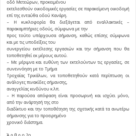
οδό Μετεώρων, προκειμένου
εκτελεσθούν οικοδομικές εργασίες σε παρακείμενη οικοδομή
επί της ενταύθα οδού Κανάρη.
– Η κυκλοφορία θα διεξάγεται από εναλλακτικές –
παρακαμπτήριες οδούς, σύμφωνα με την
προς τούτο υπάρχουσα σήμανση, καθώς επίσης σύμφωνα
και με τις υποδείξεις του
συνεργείου εκτέλεσης εργασιών και την σήμανση που θα
τοποθετηθεί εκ μέρους αυτού.
– Με μέριμνα και ευθύνη των εκτελούντων τις εργασίες, σε
συνεννόηση με το Τμήμα
Τροχαίας Τρικάλων, να τοποθετηθούν κατά περίπτωση οι
ανάλογες πινακίδες σήμανσης,
αναγγελίας κινδύνου κ.λπ.
– Η παρούσα απόφαση είναι προσωρινή και ισχύει μόνο,
από την ανάρτησή της στο
διαδίκτυο και την τοποθέτηση της σχετικής κατά τα ανωτέρω
σήμανσης για το προειρημένο
χρονικό διάστημα.
Ά ρ θ ρ ο 2ο