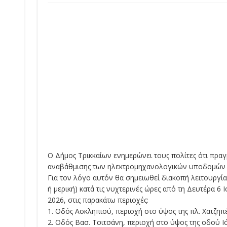
Ο Δήμος Τρικκαίων ενημερώνει τους πολίτες ότι πρα
αναβάθμισης των ηλεκτρομηχανολογικών υποδομών το
Για τον λόγο αυτόν θα σημειωθεί διακοπή λειτουργί
ή μερική) κατά τις νυχτερινές ώρες από τη Δευτέρα 6 
2026, στις παρακάτω περιοχές:
1. Οδός Ασκληπιού, περιοχή στο ύψος της πλ. Χατζηπ
2. Οδός Βασ. Τσιτσάνη, περιοχή στο ύψος της οδού Ι