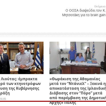
Επόμενο
Ο ΟΟΣΑ διαψεύδει τον Κ.
Μητσοτάκη για το brain gain
 Λιούτας: έμπρακτα
«Θωράκιση της Αθαμανίας
υρό των κτηνοτρόφων
μετά τον “Ντάνιελ” – Ξεκινά η
ευση της Κυβέρνησης
αποκατάσταση της Ιρλανδικ
πράξη
Διάβασης στον “Πόρο” μετά
από παρέμβαση της Δημοτικ
16:05
Αρχής» Πύλης