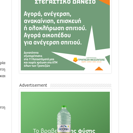
ρία
στη
και
Advertisement
στη