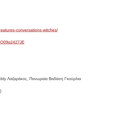
creatures-conversations-witches/
=oO09q2427JE
Teddy Λαζαράκος, Πανωραία Βαδάση Γκούρλια
)