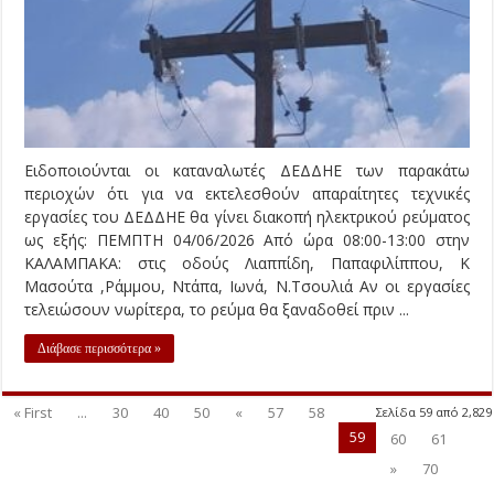
Ειδοποιούνται οι καταναλωτές ΔΕΔΔΗΕ των παρακάτω
περιοχών ότι για να εκτελεσθούν απαραίτητες τεχνικές
εργασίες του ΔΕΔΔΗΕ θα γίνει διακοπή ηλεκτρικού ρεύματος
ως εξής: ΠΕΜΠΤΗ 04/06/2026 Από ώρα 08:00-13:00 στην
ΚΑΛΑΜΠΑΚΑ: στις οδούς Λιαππίδη, Παπαφιλίππου, Κ
Μασούτα ,Ράμμου, Ντάπα, Ιωνά, Ν.Τσουλιά Αν οι εργασίες
τελειώσουν νωρίτερα, το ρεύμα θα ξαναδοθεί πριν ...
Διάβασε περισσότερα »
« First
...
30
40
50
«
57
58
Σελίδα 59 από 2,829
59
60
61
»
70