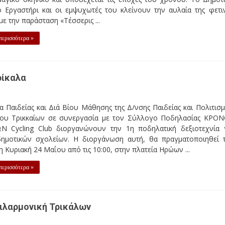
ρίκαλα
 Παιδείας και Πολιτισμού του Δήμου Τρικκαίων σε συνεργασία με 
 διοργανώνουν την 1η ποδηλατική δεξιοτεχνία για παιδιά δημοτι
ν ερχόμενη Κυριακή 24 Μαΐου από τις 10:00, στην πλατεία Ηρώων .
ιλαρμονική Τρικάλων
τισμού και Αθλητισμού της Δ/νσης Παιδείας και Πολιτισμού του Δή
ών που διοργανώνει ο Δήμος Τεμπών και ο Πολιτιστικός Οργανισ
3 Μαίου 2015, 20:00. Οι εκτελεστές της ΔΦΤ, με επικεφαλής την ...