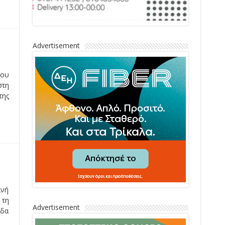
Advertisement
του
στη
της
ινή
 τη
Advertisement
ίδα