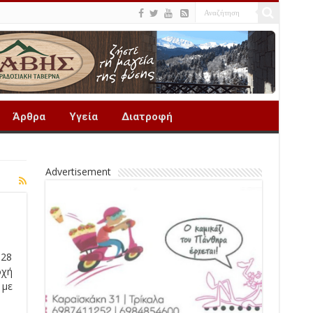
Άρθρα
Υγεία
Διατροφή
Advertisement
 28
οχή
 με