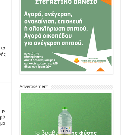
 τα
νής
Advertisement
την
κρό
έμα