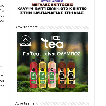
ίες
σμό
Advertisement
ες,
ό 2,828
Advertisement