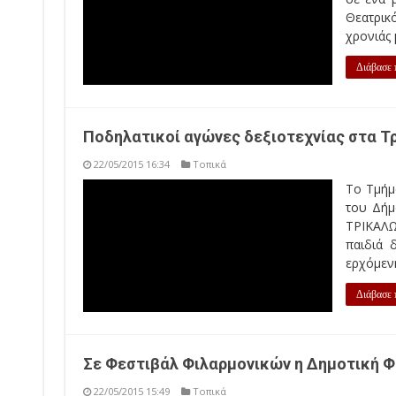
Ποδηλατικοί αγώνες δεξιοτεχνίας στα Τ
22/05/2015 16:34
Τοπικά
Το Τμήμα Παιδείας και Διά Βίου Μάθησης της Δ/νσης
Σύλλογο Ποδηλασίας ΚΡΟΝΟΣ ΤΡΙΚΑΛΩΝ Cycling Club
σχολείων. Η διοργάνωση αυτή, θα πραγματοποιηθεί τη
Διάβασε περισσότερα »
Σε Φεστιβάλ Φιλαρμονικών η Δημοτική Φ
22/05/2015 15:49
Τοπικά
Η Δημοτική Φιλαρμονική Τρικάλων του τμήματος Πολι
Τρικκαίων συμμετέχει στο 1ο Φεστιβάλ Φιλαρμονικ
του Δήμου Τεμπών στο Συκούριο Λάρισας το Σάββατο 2
Διάβασε περισσότερα »