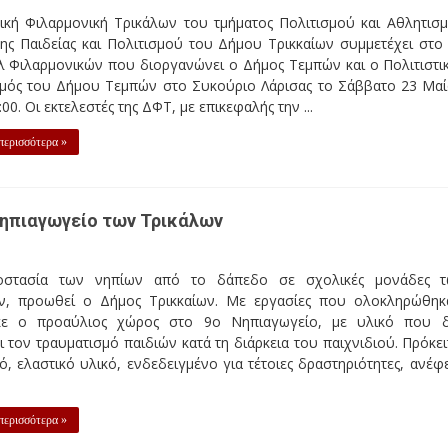
Νηπιαγωγείο των Τρικάλων
κές μονάδες των Τρικάλων, προωθεί ο Δήμος Τρικκαίων. Με εργασ
στο 9ο Νηπιαγωγείο, με υλικό που δεν επιτρέπει τον τραυματι
για ειδικό, ελαστικό υλικό, ενδεδειγμένο για τέτοιες δραστηριότητ
2,800
9
2,801
2,802
»
2,810
2,820
...
Σελίδα 2,800 απ
Last »