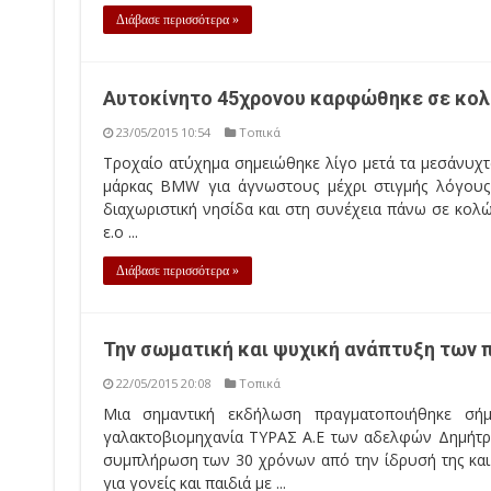
Διάβασε περισσότερα »
Αυτοκίνητο 45χρονου καρφώθηκε σε κο
23/05/2015 10:54
Τοπικά
Τροχαίο ατύχημα σημειώθηκε λίγο μετά τα μεσάνυχτ
μάρκας BMW για άγνωστους μέχρι στιγμής λόγους
διαχωριστική νησίδα και στη συνέχεια πάνω σε κολ
ε.ο ...
Διάβασε περισσότερα »
Την σωματική και ψυχική ανάπτυξη των π
22/05/2015 20:08
Τοπικά
Μια σημαντική εκδήλωση πραγματοποιήθηκε σή
γαλακτοβιομηχανία ΤΥΡΑΣ Α.Ε των αδελφών Δημήτρη
συμπλήρωση των 30 χρόνων από την ίδρυσή της και 
για γονείς και παιδιά με ...