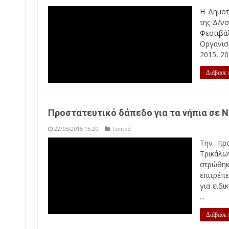
Προστατευτικό δάπεδο για τα νήπια σε 
22/05/2015 15:20
Τοπικά
Την προστασία των νηπίων από το δάπεδο σε σχολι
που ολοκληρώθηκαν, στρώθηκε ο προαύλιος χώρος 
παιδιών κατά τη διάρκεια του παιχνιδιού. Πρόκειται 
ανέφερε ...
Διάβασε περισσότερα »
« First
...
2,770
2,780
2,790
«
2,798
2,79