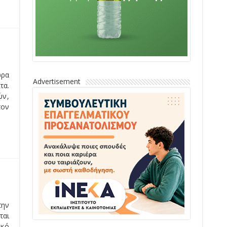
 Β΄
Advertisement
φέ,
λος
ικό