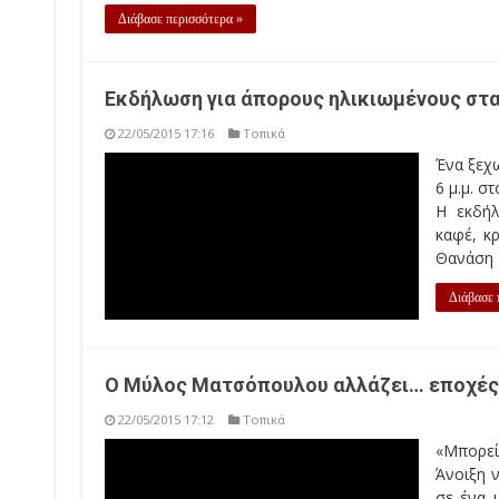
Διάβασε περισσότερα »
Εκδήλωση για άπορους ηλικιωμένους στα
22/05/2015 17:16
Τοπικά
Ένα ξεχωριστό απογευματινό θα πραγματοποιηθεί την
ΚΑΠΗ Τρικάλων στα Σεισμόπληκτα. Η εκδήλωση θ
κρασιού, γλυκών αλλά και πολύ χορό και διασκέδαση 
Διάβασε περισσότερα »
Ο Μύλος Ματσόπουλου αλλάζει… εποχές
22/05/2015 17:12
Τοπικά
«Μπορείς να κόψεις όλα τα λουλούδια, αλλά δεν 
Ματσόπουλου αλλάζει, μεταμορφώνεται σε ένα μαγ
Θεατρικό Εργαστήρι και οι εμψυχωτές του κλείνουν τη
Διάβασε περισσότερα »