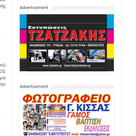
Advertisement
τον
κών
..
Advertisement
μου
μός