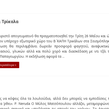
 Τρίκαλα
 Τρίτη 26 Μαΐου και ώρα 6 μ.μ. στον υπέροχο εξωτερικό χώρο του
α περιλαμβάνει δωρεάν προσφορά φαγητού, αναψυκτικών, κα
με ντι τζέι τον Θανάση Παπαγεωργίου. Η εκδήλωση αφορά τα ...
μπορείς να εμποδίσεις την Άνοιξη να ’ρθει». P. Neruda Ο Μύ
ικό σκηνικό και υποδέχεται τις εποχές του χρόνου. Το Δημοτ
ν αυλαία της φετινής χρονιάς με την παράσταση «Τέσσερις ...