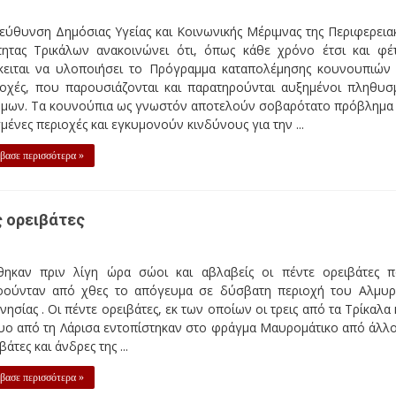
εύθυνση Δημόσιας Υγείας και Κοινωνικής Μέριμνας της Περιφερεια
τητας Τρικάλων ανακοινώνει ότι, όπως κάθε χρόνο έτσι και φέ
κειται να υλοποιήσει το Πρόγραμμα καταπολέμησης κουνουπιών
ιοχές, που παρουσιάζονται και παρατηρούνται αυξημένοι πληθυσ
όμων. Τα κουνούπια ως γνωστόν αποτελούν σοβαρότατο πρόβλημα
μένες περιοχές και εγκυμονούν κινδύνους για την ...
βασε περισσότερα »
ς ορειβάτες
θηκαν πριν λίγη ώρα σώοι και αβλαβείς οι πέντε ορειβάτες 
οούνταν από χθες το απόγευμα σε δύσβατη περιοχή του Αλμυ
ησίας . Οι πέντε ορειβάτες, εκ των οποίων οι τρεις από τα Τρίκαλα 
δυο από τη Λάρισα εντοπίστηκαν στο φράγμα Μαυρομάτικο από άλλ
βάτες και άνδρες της ...
βασε περισσότερα »