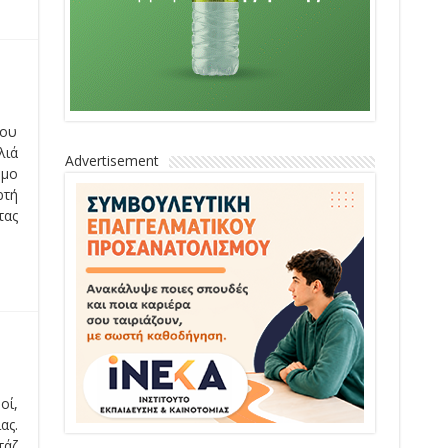
ίου
λιά
Advertisement
ήμο
ρτή
τας
οί,
ας.
τάζ