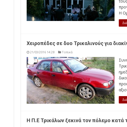
του
προ
Η Ομ
Διά
Χειροπέδες σε δυο Τρικαλινούς για διακ
21/03/2016 14:28
Τοπικά
Συν
Τρι
ημε
δικο
προ
αξιο
Διά
Η Π.Ε Τρικάλων ξεκινά τον πόλεμο κατά