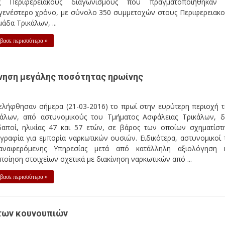
ς Περιφερειακούς διαγωνισμούς που πραγματοποιήθηκαν
γενέστερο χρόνο, με σύνολο 350 συμμετοχών στους Περιφερειακο
άδα Τρικάλων, ...
βασε περισσότερα »
ίνηση μεγάλης ποσότητας ηρωίνης
ελήφθησαν σήμερα (21-03-2016) το πρωί στην ευρύτερη περιοχή 
κάλων, από αστυνομικούς του Τμήματος Ασφάλειας Τρικάλων, 
δαποί, ηλικίας 47 και 57 ετών, σε βάρος των οποίων σχηματίστ
γραφία για εμπορία ναρκωτικών ουσιών. Ειδικότερα, αστυνομικοί 
αναφερόμενης Υπηρεσίας μετά από κατάλληλη αξιολόγηση 
ποίηση στοιχείων σχετικά με διακίνηση ναρκωτικών από ...
βασε περισσότερα »
 των κουνουπιών