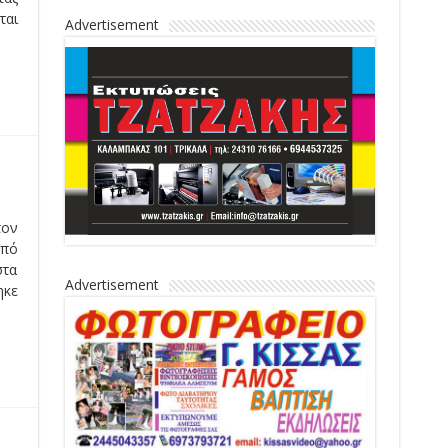
ται
Advertisement
τον
Από
στα
Advertisement
ηκε