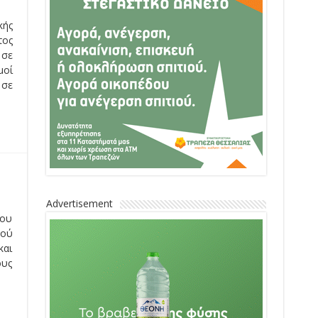
κής
τος
 σε
μοί
 σε
Advertisement
που
ρού
και
ους