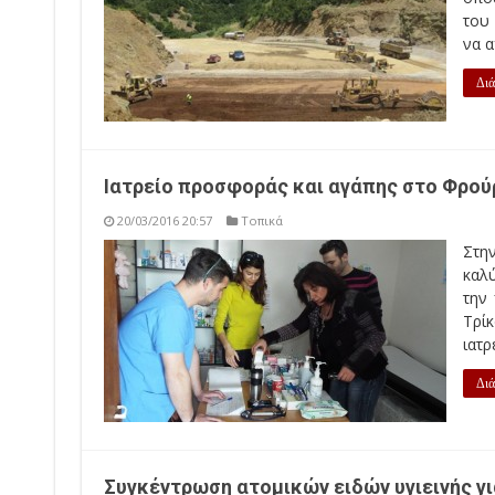
του
να α
Διά
Ιατρείο προσφοράς και αγάπης στο Φρού
20/03/2016 20:57
Τοπικά
Στη
καλύ
την
Τρί
ιατρ
Διά
Συγκέντρωση ατομικών ειδών υγιεινής γ