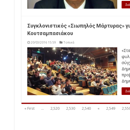
Διά
Συγκλονιστικός «Σιωπηλός Μάρτυρας» για
Κουτσαμπασιάκου
20/03/2016 15:59
Τοπικά
«Στ
φυλ
σύγ
Δημ
προβ
Δημή
Διά
« First
...
2,520
2,530
2,540
«
2,549
2,55