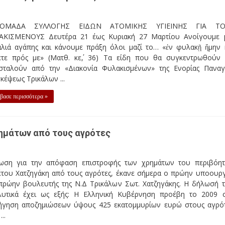
ΔΟΜΑΔΑ ΣΥΛΛΟΓΗΣ ΕΙΔΩΝ ΑΤΟΜΙΚΗΣ ΥΓΙΕΙΝΗΣ ΓΙΑ ΤΟ
ΑΚΙΣΜΕΝΟΥΣ Δευτέρα 21 έως Κυριακή 27 Μαρτίου Ανοίγουμε 
αλιά αγάπης και κάνουμε πράξη όλοι μαζί το… «ἐν φυλακῇ ἤμην 
ετε πρός με» (Ματθ. κε΄, 36) Τα είδη που θα συγκεντρωθούν
σταλούν από την «Διακονία Φυλακισμένων» της Ενορίας Παναγ
κέψεως Τρικάλων ...
βασε περισσότερα »
ρημάτων από τους αγρότες
ωση για την απόφαση επιστροφής των χρημάτων του περιβόη
έτου Χατζηγάκη από τους αγρότες, έκανε σήμερα ο πρώην υποουρ
 πρώην βουλευτής της Ν.Δ Τρικάλων Σωτ. Χατζηγάκης. Η δήλωσή 
λυτικά έχει ως εξής: Η Ελληνική Κυβέρνηση προέβη το 2009 
ήγηση αποζημιώσεων ύψους 425 εκατομμυρίων ευρώ στους αγρό
..