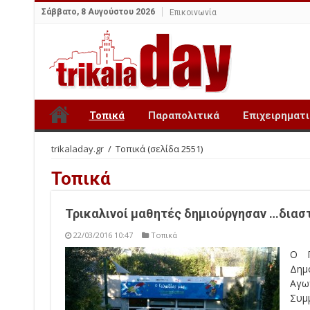
Σάββατο, 8 Αυγούστου 2026
Επικοινωνία
Τοπικά
Παραπολιτικά
Επιχειρηματ
trikaladay.gr
/
Τοπικά
(σελίδα 2551)
Τοπικά
Τρικαλινοί μαθητές δημιούργησαν …διασ
22/03/2016 10:47
Τοπικά
Ο Π
Δημ
Αγωγ
Συμ