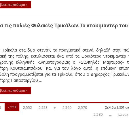
βασε περισσότερα »
 τις παλιές Φυλακές Τρικάλων.Το ντοκιμαντερ του 
α Τρίκαλα στα δυο στενά», τα πραγματικά στενά, δηλαδή στην πα
ακή της πόλης, εκτυλίσσεται ένα από τα ωραιότερα ντοκιμαντέρ 
χρονης ελληνικής κινηματογραφίας ο «Σιωπηλός Μάρτυρας» 
ήτρη Κουτσιαμπσάκου. Και για τον λόγο αυτό, η επόμενη επίσ
ολή προγραμματίζεται για τα Τρίκαλα, όπου ο Δήμαρχος Τρικκαίων
τρης Παπαστεργίου ...
βασε περισσότερα »
2,551
0
2,552
2,553
»
2,560
2,570
Σελίδα 2,551 απ
2,580
...
Last »