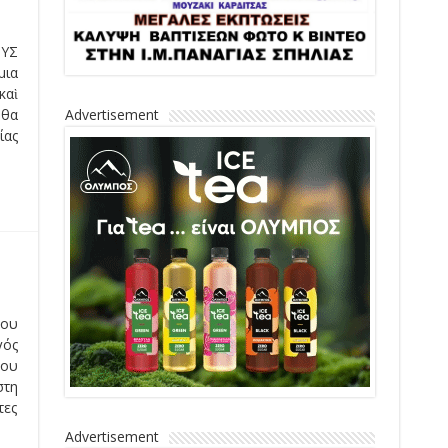
ΥΣ
μια
καὶ
Advertisement
 θα
ίας
του
γός
του
στη
τες
Advertisement