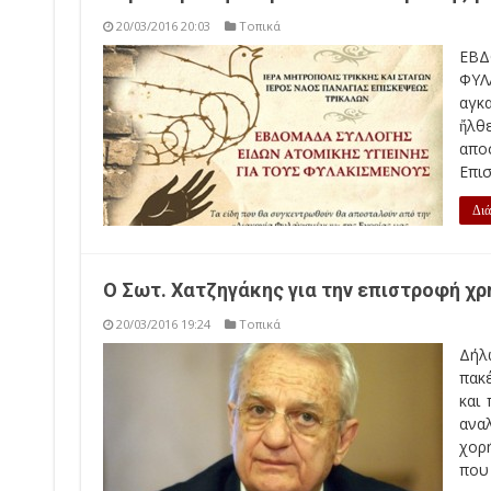
20/03/2016 20:03
Τοπικά
ΕΒ
ΦΥΛ
αγκ
ἤλθ
απο
Επισ
Διά
Ο Σωτ. Χατζηγάκης για την επιστροφή χ
20/03/2016 19:24
Τοπικά
Δήλ
πακ
και
ανα
χορ
που .