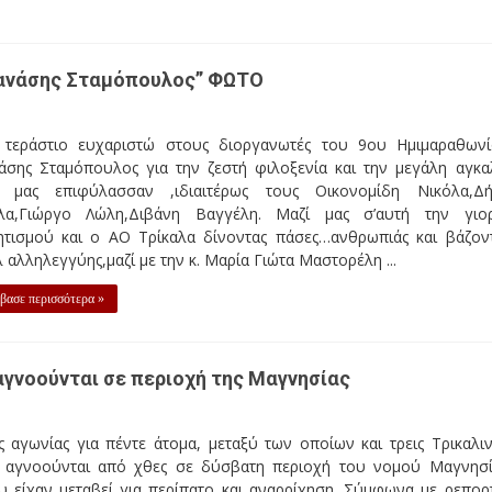
Θανάσης Σταμόπουλος” ΦΩΤΟ
 τεράστιο ευχαριστώ στους διοργανωτές του 9ου Ημιμαραθων
άσης Σταμόπουλος για την ζεστή φιλοξενία και την μεγάλη αγκα
 μας επιφύλασσαν ,ιδιαιτέρως τους Οικονομίδη Νικόλα,Δ
λα,Γιώργο Λώλη,Διβάνη Βαγγέλη. Μαζί μας σ’αυτή την γιο
ητισμού και ο ΑΟ Τρίκαλα δίνοντας πάσες…ανθρωπιάς και βάζον
 αλληλεγγύης,μαζί με την κ. Μαρία Γιώτα Μαστορέλη ...
βασε περισσότερα »
 αγνοούνται σε περιοχή της Μαγνησίας
 αγωνίας για πέντε άτομα, μεταξύ των οποίων και τρεις Τρικαλιν
 αγνοούνται από χθες σε δύσβατη περιοχή του νομού Μαγνησί
υ είχαν μεταβεί για περίπατο και αναρρίχηση. Σύμφωνα με ρεπορ