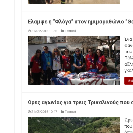
Ελαμψε η “Φλόγα” στον ημιμαραθώνιο “
21/03/2016 11:26
Τοπικά
Ένα
Θαν
που
Πάλ
αθλ
γκολ
Διά
Ωρες αγωνίας για τρεις Τρικαλινούς που
21/03/2016 10:47
Τοπικά
Ωρες
που
όπο