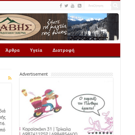
Άρθρα
Υγεία
Διατροφή
Advertisement
διά
κής
16.
από