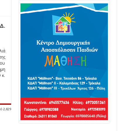
Δ.
λιά
της
του
ημη
 κ.
ό 2,829