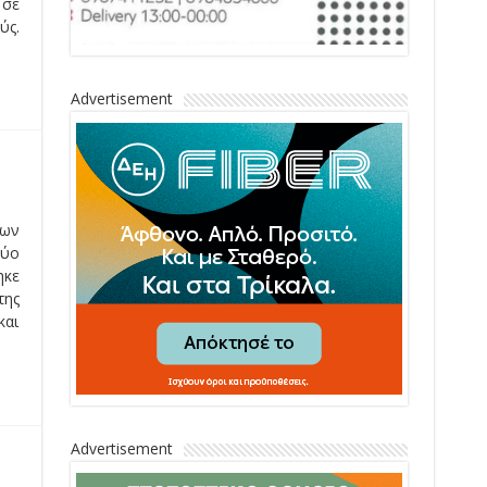
 σε
ύς.
Advertisement
των
δύο
ηκε
της
και
Advertisement