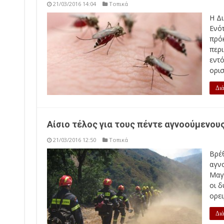
21/03/2016 14:04
Τοπικά
Η Δι
Ενό
πρό
περ
εντ
ορισ
Διά
Αίσιο τέλος για τους πέντε αγνοούμενου
21/03/2016 12:50
Τοπικά
Βρέ
αγν
Μαγν
οι 
ορει
Διά