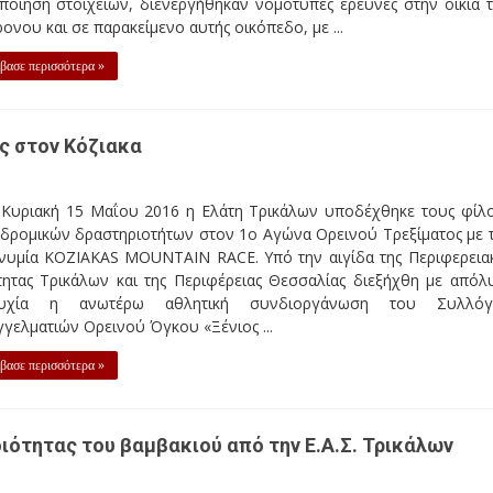
ποίηση στοιχείων, διενεργήθηκαν νομότυπες έρευνες στην οικία 
ονου και σε παρακείμενο αυτής οικόπεδο, με ...
βασε περισσότερα »
ς στον Κόζιακα
 Κυριακή 15 Μαΐου 2016 η Ελάτη Τρικάλων υποδέχθηκε τους φίλ
 δρομικών δραστηριοτήτων στον 1ο Αγώνα Ορεινού Τρεξίματος με 
νυμία KOZIAKAS MOUNTAIN RACE. Υπό την αιγίδα της Περιφερεια
τητας Τρικάλων και της Περιφέρειας Θεσσαλίας διεξήχθη με απόλ
τυχία η ανωτέρω αθλητική συνδιοργάνωση του Συλλόγ
γελματιών Ορεινού Όγκου «Ξένιος ...
βασε περισσότερα »
ιότητας του βαμβακιού από την Ε.Α.Σ. Τρικάλων