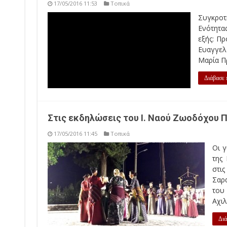
17/05/2016 11:53
Τοπικά
Συγκροτήθηκε σε σώμα το Δ.Σ του Συλλόγου Υπαλ
εκλογές στις 10-05-2016 ως εξής: Πρόεδρος:Ν
Ευαγγελοπούλου Μαρία Ταμίας: Τσιαούσης Ιωάννης
Μόκας Βασίλειος
Διάβασε περισσότερα »
Στις εκδηλώσεις του Ι. Ναού Ζωοδόχου Π
17/05/2016 11:45
Τοπικά
Οι γ
της
στις
Σαρ
του
Αχιλ
Διά