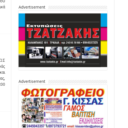
του
ικά
Advertisement
ΩΣ
άς
και
ας,
Advertisement
200