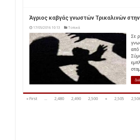
Άγριος καβγάς γνωστών Τρικαλινών στην
17/05/2016 10:13
Τοπικά
Σε 
γνωσ
από
Σύμ
εμπ
σταμ
Διά
« First
...
2,480
2,490
2,500
«
2,505
2,50