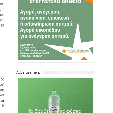
του
ι η
ου
χε,
 το
Advertisement
νός
πλή
ενο
και
 με
» Η