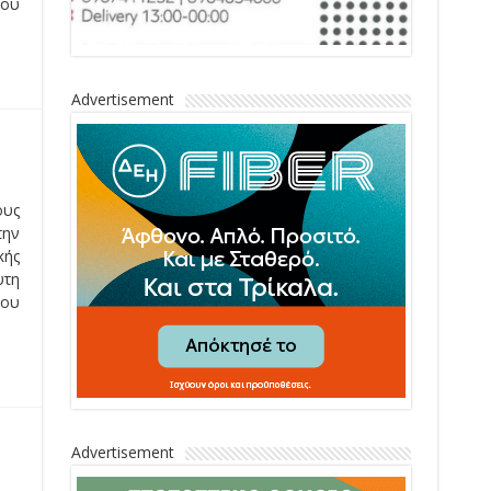
του
Advertisement
ους
την
κής
υτη
ου
Advertisement