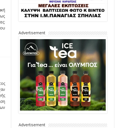
τις
ας:
ος:
Advertisement
τος
χαν
γής
αση
των
Advertisement