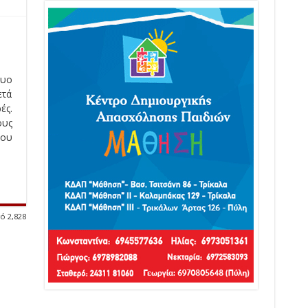
δυο
ετά
ές.
ους
του
ό 2,828