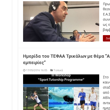
Πρω
θεσ
Ε.Α
συνε
ως 
βαμβ
Διά
Ημερίδα του ΤΕΦΑΑ Τρικάλων με θέμα “Α
εμπειρίες”
17/05/2016 16:05
Τοπικά
Στο
και
στα
από
Αθλη
αντι
ημερ