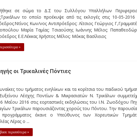
λήλων Περιφερειακή ΕνότηταςΤρικάλων το οποίο προέκυψε από 
τίνος Κων/νος Αντιπρόεδρος: Λίτσιος Γεώργιος Γ,Γραμματέ
 Μέλος: Παπαθεοδώρου Μαρία Πρόεδρος Ε.Ε:Λέκκας Χρήστος Μέλ
ηγής οι Τρικαλινές Πόντιες
υναίκες του τμήματος ενηλίκων και τα κορίτσια του παiδικού τμήμα
 Ευξείνου Λέσχης Ποντίων & Μικρασιατών Ν. Τρικάλων συμμετεί
 6 Μαΐου 2016 στις εορταστικές εκδηλώσεις του Ι.Ν. Ζωοδόχου Πη
αγίων Τρικάλων παρουσιάζοντας χορούς του Πόντου. Την παρουσί
 προγράμματος έκανε ο Υπεύθυνος των Χορευτικών Τμημά
λέας Λέρας ο ...
βασε περισσότερα »