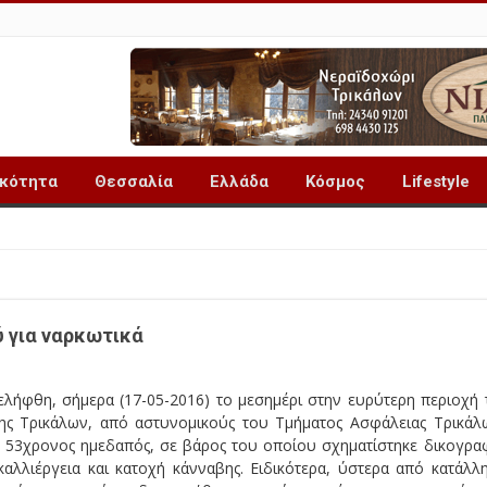
ικότητα
Θεσσαλία
Ελλάδα
Κόσμος
Lifestyle
ύ για ναρκωτικά
λήφθη, σήμερα (17-05-2016) το μεσημέρι στην ευρύτερη περιοχή 
ης Τρικάλων, από αστυνομικούς του Τμήματος Ασφάλειας Τρικάλ
ς 53χρονος ημεδαπός, σε βάρος του οποίου σχηματίστηκε δικογρα
καλλιέργεια και κατοχή κάνναβης. Ειδικότερα, ύστερα από κατάλλ