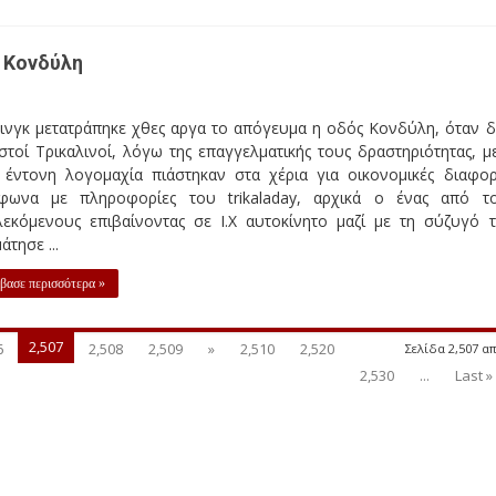
 Κονδύλη
ρινγκ μετατράπηκε χθες αργα το απόγευμα η οδός Κονδύλη, όταν 
τοί Τρικαλινοί, λόγω της επαγγελματικής τους δραστηριότητας, μ
 έντονη λογομαχία πιάστηκαν στα χέρια για οικονομικές διαφορ
φωνα με πληροφορίες του trikaladay, αρχικά ο ένας από τ
λεκόμενους επιβαίνοντας σε Ι.Χ αυτοκίνητο μαζί με τη σύζυγό 
άτησε ...
βασε περισσότερα »
2,507
6
2,508
2,509
»
2,510
2,520
Σελίδα 2,507 απ
2,530
...
Last »