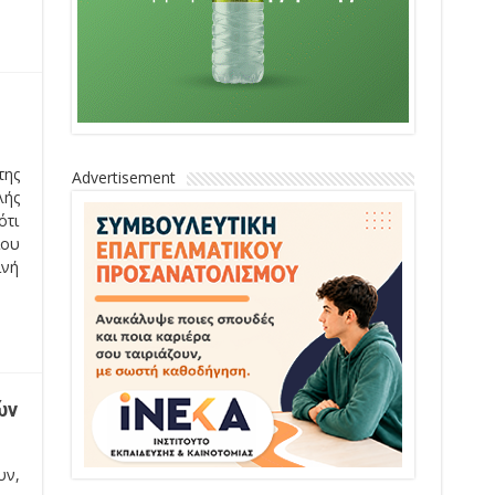
της
Advertisement
λής
ότι
ίου
ινή
ών
υν,