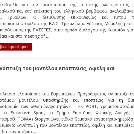
τοβουλία για την πιστοποίηση της ποιοτικής ανωτερότητας 
σαλικού και κατ’ επέκταση του ελληνικού βαμβακιού αναλαμβάνε
.Σ. Τρικάλων. Ο διευθυντής επικοινωνίας και τύπου τ
ταιριστικού ομίλου της Ε.Α.Σ. Τρικάλων κ. Λάζαρος Μάμαλης μετεί
εκπρόσωπος της ΠΑΣΕΓΕΣ, στην ομάδα διαλόγου της Κομισιόν για
άκι και στο meeting of ...
βασε περισσότερα »
νάπτυξη του μοντέλου εποπτείας, οφέλη και
 πλαίσιο υλοποίησης του Ευρωπαϊκού Προγράμματος «Ανάπτυξη ε
νοτόμου μοντέλου υποστήριξης και εποπτείας για τη δι
διοδρομία των αθλητών/φοιτητών» – ESTPORT, χρηματοδοτούμ
 το Erasmus+ Sport, το Τμήμα Επιστήμης Φυσικής Αγωγής 
τισμού (ΤΕΦΑΑ) διοργανώνει ειδικό θεματικό εργαστήριο-ημερίδα
κείμενο: «Ανάπτυξη του μοντέλου εποπτείας, οφέλη και εμπειρίες
ίδα- εργαστήριο ...