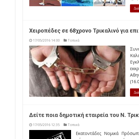
Διά
Χειροπέδες σε 68χρονο Τρικαλινό για επ
17/05/2016 14:00
Τοπικά
Συν
Καλ
Εγκ
εκκ
Αθην
(16.
Διά
Δείτε ποια δημοτική εταιρεία του Ν. Τρι
17/05/2016 12:35
Τοπικά
Εκατοντάδες Νομικά Πρόσωπ