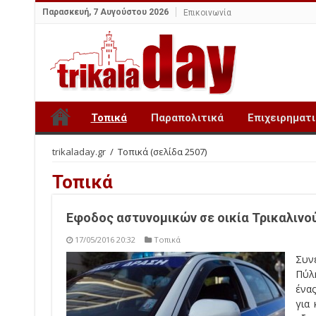
Παρασκευή, 7 Αυγούστου 2026
Επικοινωνία
Τοπικά
Παραπολιτικά
Επιχειρηματ
trikaladay.gr
/
Τοπικά
(σελίδα 2507)
Τοπικά
Εφοδος αστυνομικών σε οικία Τρικαλινο
17/05/2016 20:32
Τοπικά
Συνε
Πύλ
ένα
για 