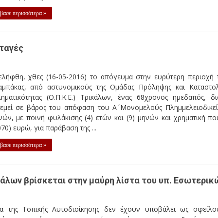
βασε περισσότερα »
ιταγές
ελήφθη, χθες (16-05-2016) το απόγευμα στην ευρύτερη περιοχή 
αμπάκας, από αστυνομικούς της Ομάδας Πρόληψης και Καταστο
ληματικότητας (Ο.Π.Κ.Ε.) Τρικάλων, ένας 68χρονος ημεδαπός, δι
ρεμεί σε βάρος του απόφαση του Α΄ Μονομελούς Πλημμελειοδικε
ών, με ποινή φυλάκισης (4) ετών και (9) μηνών και χρηματική πο
070) ευρώ, για παράβαση της ...
βασε περισσότερα »
κάλων βρίσκεται στην μαύρη λίστα του υπ. Εσωτερικ
α της Τοπικής Αυτοδιοίκησης δεν έχουν υποβάλει ως οφείλο