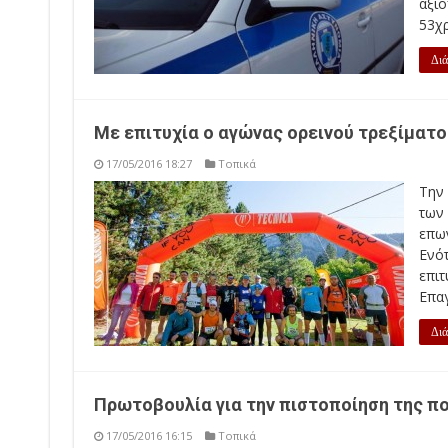
αξιο
53χρ
Διά
Με επιτυχία ο αγώνας ορεινού τρεξίματο
17/05/2016 18:27
Τοπικά
Την
των
επω
Ενό
επι
Επαγ
Διά
Πρωτοβουλία για την πιστοποίηση της πο
17/05/2016 16:15
Τοπικά