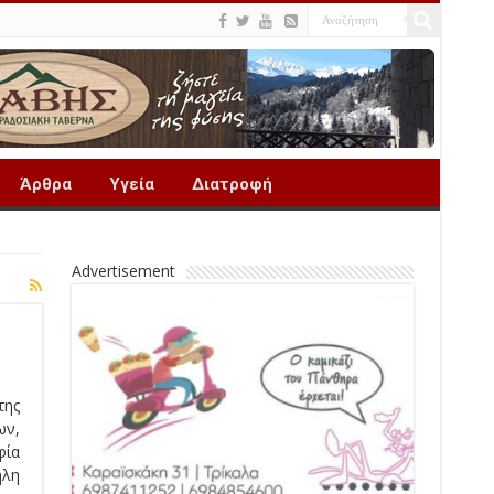
Άρθρα
Υγεία
Διατροφή
Advertisement
της
ων,
φία
ηλη