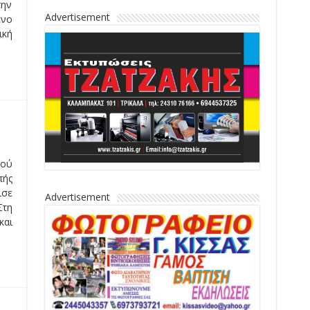
την
Advertisement
ένο
ική
υμα
ισε
κας
Advertisement