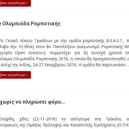
βασε περισσότερα »
ην Ολυμπιάδα Ρομποτικής
ο Γενικό Λύκειο Τρικάλων με την ομάδα ρομποτικής B.E.A.S.T., 
έλαβε την 1η θέση στον 8ο Πανελλήνιο Διαγωνισμό Ρομποτικής 
τηγορία Open Λυκείου), συμμετέχει για 2η συνεχή χρονιά σ
κόσμια Ολυμπιάδα Ρομποτικής 2016, η οποία θα πραγματοποιηθεί 
Δελχί της Ινδίας, 24-27 Νοεμβρίου 2016. Η ομάδα θα παρουσιάσει ..
βασε περισσότερα »
 χωρίς να πληρώσει φόρο…
ελήφθη, χθες (22-11-2016) το απόγευμα στα Τρίκαλα, 
νομικούς της Ομάδας Πρόληψης και Καταστολής Εγκλήματος (Ο.Π.Κ.