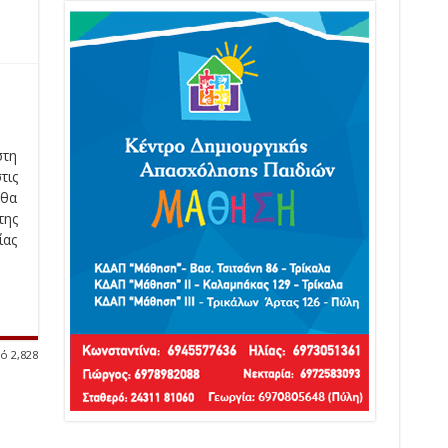
στη
τις
θα
της
ίας
ό 2,828