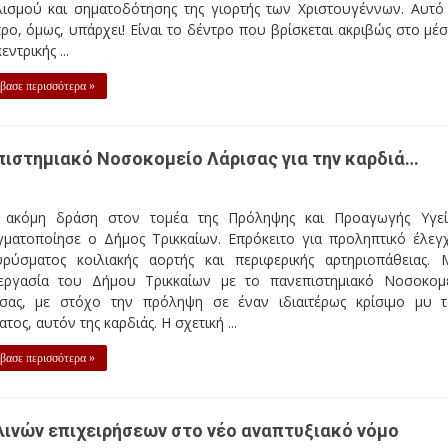
λισμού και σηματοδότησης της γιορτής των Χριστουγέννων. Αυτό
ρο, όμως, υπάρχει! Είναι το δέντρο που βρίσκεται ακριβώς στο μέ
εντρικής ...
βασε περισσότερα »
πιστημιακό Νοσοκομείο Λάρισας για την καρδιά…
 ακόμη δράση στον τομέα της Πρόληψης και Προαγωγής Υγεί
γματοποίησε ο Δήμος Τρικκαίων. Επρόκειτο για προληπτικό έλεγ
υρύσματος κοιλιακής αορτής και περιφερικής αρτηριοπάθειας. 
εργασία του Δήμου Τρικκαίων με το πανεπιστημιακό Νοσοκομ
ισας, με στόχο την πρόληψη σε έναν ιδιαιτέρως κρίσιμο μυ 
τος, αυτόν της καρδιάς. Η σχετική ...
βασε περισσότερα »
ινών επιχειρήσεων στο νέο αναπτυξιακό νόμο