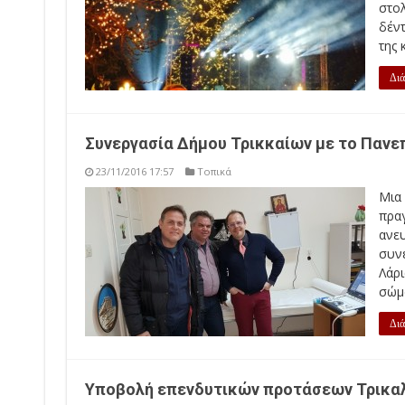
στο
δέντ
της κ
Διά
Συνεργασία Δήμου Τρικκαίων με το Πανε
23/11/2016 17:57
Τοπικά
Μια
πρα
ανε
συν
Λάρ
σώμα
Διά
Υποβολή επενδυτικών προτάσεων Τρικαλ