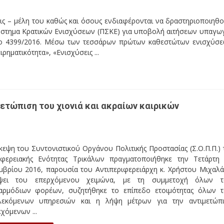
εις – μέλη του καθώς και όσους ενδιαφέρονται να δραστηριοποιηθ
 Σύστημα Κρατικών Ενισχύσεων (ΠΣΚΕ) για υποβολή αιτήσεων υπαγω
μο 4399/2016. Μέσω των τεσσάρων πρώτων καθεστώτων ενισχύσ
ηματικότητα», «Ενισχύσεις ...
μετώπιση του χιονιά και ακραίων καιρικών
εψη του Συντονιστικού Οργάνου Πολιτικής Προστασίας (Σ.Ο.Π.Π.) 
ιφερειακής Ενότητας Τρικάλων πραγματοποιήθηκε την Τετάρτη
μβρίου 2016, παρουσία του Αντιπεριφερειάρχη κ. Χρήστου Μιχαλά
ψει του επερχόμενου χειμώνα, με τη συμμετοχή όλων τ
αρμόδιων φορέων, συζητήθηκε το επίπεδο ετοιμότητας όλων 
λεκόμενων υπηρεσιών και η λήψη μέτρων για την αντιμετώπ
χόμενων ...