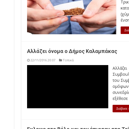
Τρικ
κατο
(χύ
ένση
Διά
Αλλάζει όνομα ο Δήμος Καλαμπάκας
22/11/2016 20:07
Τοπικά
Αλλάζει όνομα ο Δήμος Καλαμπάκας μετά από σ
ολοκληρώθηκε η συνεδρίαση της Επιτροπής του Συ
ομόφωνα την μετονομασία τουδήμου καλαμπάκας σε
Χρήστος Ν. Σινάνης ο οποίος και εξέθεσε ...
Διάβασε περισσότερα »
Εκλεψε στο Βόλο και τον έπιασαν στα Τρ
22/11/2016 14:10
Τοπικά