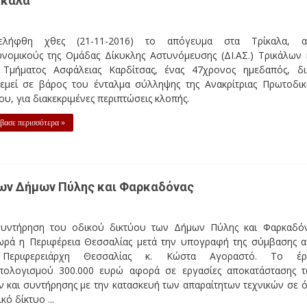
ελήφθη χθες (21-11-2016) το απόγευμα στα Τρίκαλα, α
υνομικούς της Ομάδας Δίκυκλης Αστυνόμευσης (ΔΙ.ΑΣ.) Τρικάλων 
 Τμήματος Ασφάλειας Καρδίτσας, ένας 47χρονος ημεδαπός, δι
ρεμεί σε βάρος του ένταλμα σύλληψης της Ανακρίτριας Πρωτοδι
υ, για διακεκριμένες περιπτώσεις κλοπής.
βασε περισσότερα »
των Δήμων Πύλης και Φαρκαδόνας
συντήρηση του οδικού δικτύου των Δήμων Πύλης και Φαρκαδό
ρά η Περιφέρεια Θεσσαλίας μετά την υπογραφή της σύμβασης 
Περιφερειάρχη Θεσσαλίας κ. Κώστα Αγοραστό. Το έρ
πολογισμού 300.000 ευρώ αφορά σε εργασίες αποκατάστασης 
ν και συντήρησης με την κατασκευή των απαραίτητων τεχνικών σε 
κό δίκτυο ...
σε περισσότερα »