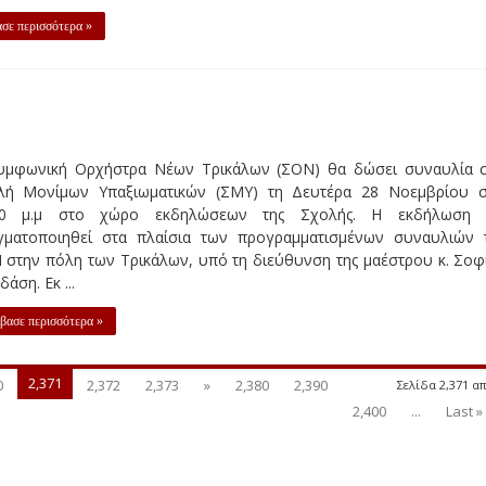
υμφωνική Ορχήστρα Νέων Τρικάλων (ΣΟΝ) θα δώσει συναυλία 
λή Μονίμων Υπαξιωματικών (ΣΜΥ) τη Δευτέρα 28 Νοεμβρίου σ
30 μ.μ στο χώρο εκδηλώσεων της Σχολής. Η εκδήλωση 
γματοποιηθεί στα πλαίσια των προγραμματισμένων συναυλιών 
 στην πόλη των Τρικάλων, υπό τη διεύθυνση της μαέστρου κ. Σοφ
δάση. Εκ ...
βασε περισσότερα »
2,371
0
2,372
2,373
»
2,380
2,390
Σελίδα 2,371 απ
2,400
...
Last »