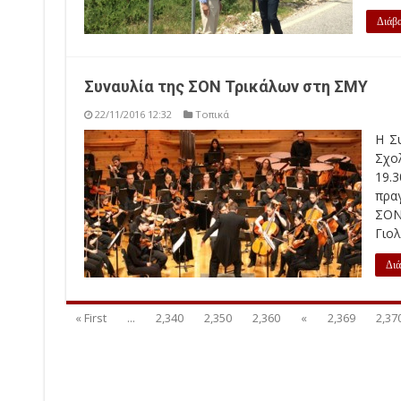
Συναυλία της ΣΟΝ Τρικάλων στη ΣΜΥ
22/11/2016 12:32
Τοπικά
Η Σ
Σχο
19.
πρα
ΣΟΝ
Γιολ
Διά
« First
...
2,340
2,350
2,360
«
2,369
2,37