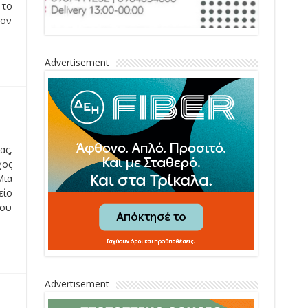
 το
σον
Advertisement
ας,
χος
Μια
είο
του
Advertisement