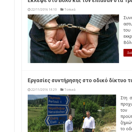
Συν
αστ
του
εκκ
Βόλο
Διά
Εργασίες συντήρησης στο οδικό δίκτυο 
22/11/2016 13:29
Τοπικά
Στη 
προχω
τον 
προϋ
ζημιώ
το οδι
Διάβα