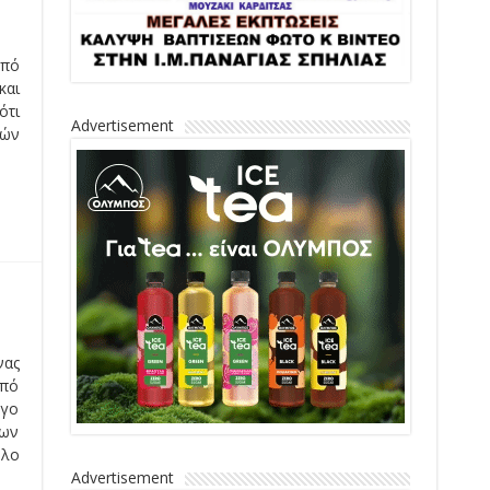
πό
και
ότι
κών
Advertisement
νας
από
γο
των
όλο
Advertisement