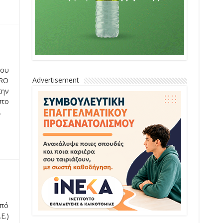
που
Advertisement
WRO
την
στο
.
από
Ε.)