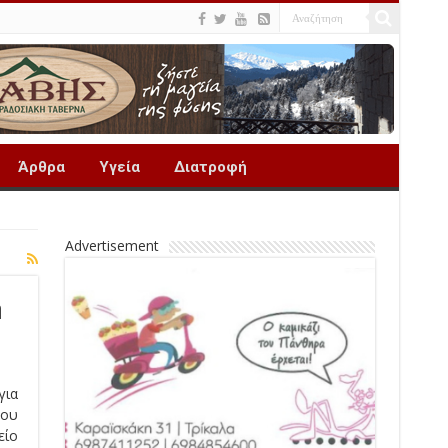
Άρθρα
Υγεία
Διατροφή
Advertisement
ή
ια
μου
είο