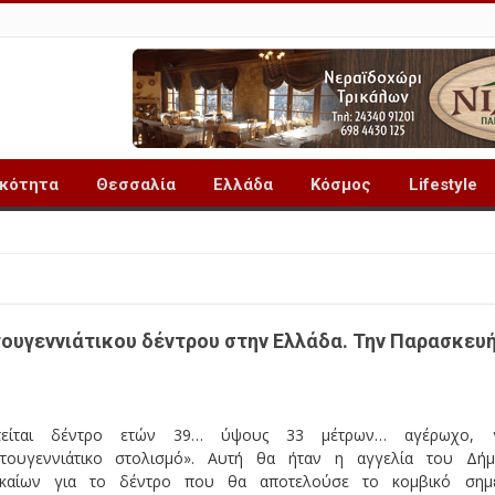
ικότητα
Θεσσαλία
Ελλάδα
Κόσμος
Lifestyle
τουγεννιάτικου δέντρου στην Ελλάδα. Την Παρασκευ
τείται δέντρο ετών 39… ύψους 33 μέτρων… αγέρωχο, γ
στουγεννιάτικο στολισμό». Αυτή θα ήταν η αγγελία του Δή
κκαίων για το δέντρο που θα αποτελούσε το κομβικό σημ