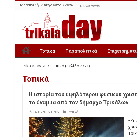
Παρασκευή, 7 Αυγούστου 2026
Επικοινωνία
Τοπικά
Παραπολιτικά
Επιχειρηματ
trikaladay.gr
/
Τοπικά
(σελίδα 2371)
Τοπικά
Η ιστορία του υψηλότερου φυσικού χρισ
το άναμμα από τον δήμαρχο Τρικάλων
23/11/2016 18:06
Τοπικά
«Ζη
χρι
Τρι