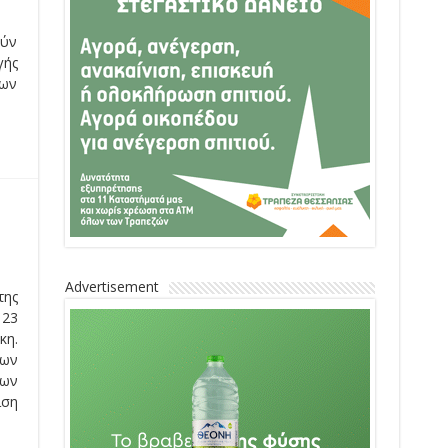
ούν
γής
εων
Advertisement
της
 23
κη.
ων
των
ιση