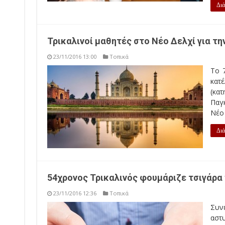
Διά
Τρικαλινοί μαθητές στο Νέο Δελχί για τ
23/11/2016 13:00
Τοπικά
Το 7
κατ
(κα
Παγ
Νέο 
Διά
54χρονος Τρικαλινός φουμάριζε τσιγάρα
23/11/2016 12:36
Τοπικά
Συν
αστυ