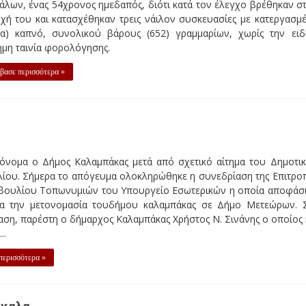
άλων, ένας 54χρονος ημεδαπός, διότι κατά τον έλεγχο βρέθηκαν σ
χή του και κατασχέθηκαν τρεις νάιλον συσκευασίες με κατεργασμ
μα) καπνό, συνολικού βάρους (652) γραμμαρίων, χωρίς την ειδ
μη ταινία φορολόγησης.
βασε περισσότερα »
χετικό αίτημα του Δημοτικού Συμβουλίου. Σήμερα το απόγε
μβουλίου Τοπωνυμιών του Υπουργείο Εσωτερικών η οποία αποφάσ
 Δήμο Μετεώρων. Στη συνεδρίαση, παρέστη ο δήμαρχος Καλαμπά
ίκαλα