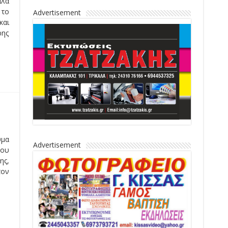
αλα
 το
Advertisement
και
ρης
υμα
Advertisement
που
ης,
τον