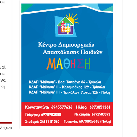
του
νοί
ίου
 να
ακή
ό 2,829