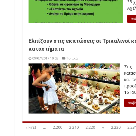
35 χ
Αχελ
Διά
Ελπίζουν στις εκπτώσεις οι Τρικαλινοί κ
καταστήματα
09/07/2017 19:03
Τοπικά
Στις
κατασ
και τ
προσδ
16 Ιο
Διάβα
« First
...
2,200
2,210
2,220
«
2,230
2,23