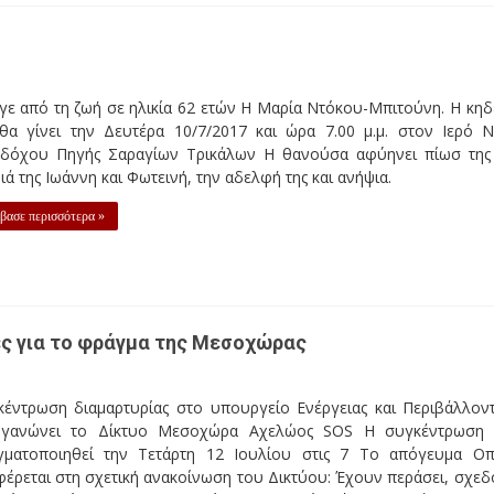
ε από τη ζωή σε ηλικία 62 ετών Η Μαρία Ντόκου-Μπιτούνη. Η κηδ
 θα γίνει την Δευτέρα 10/7/2017 και ώρα 7.00 μ.μ. στον Ιερό 
δόχου Πηγής Σαραγίων Τρικάλων Η θανούσα αφύηνει πίωσ της
ιά της Ιωάννη και Φωτεινή, την αδελφή της και ανήψια.
βασε περισσότερα »
ες για το φράγμα της Μεσοχώρας
κέντρωση διαμαρτυρίας στο υπουργείο Ενέργειας και Περιβάλλον
ργανώνει το Δίκτυο Μεσοχώρα Αχελώος SOS Η συγκέντρωση
γματοποιηθεί την Τετάρτη 12 Ιουλίου στις 7 Το απόγευμα Ο
έρεται στη σχετική ανακοίνωση του Δικτύου: Έχουν περάσει, σχεδ