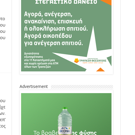
στο
ίου
του
ίου
Advertisement
που
ίχε
ων.
επ’
τος