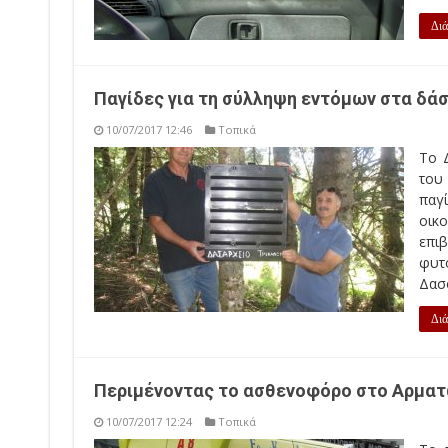
Διά
Παγίδες για τη σύλληψη εντόμων στα δάσ
10/07/2017 12:46
Τοπικά
Το Δ
του
παγ
οικ
επι
φυτ
Δασο
Διά
Περιμένοντας το ασθενοφόρο στο Αρματ
10/07/2017 12:24
Τοπικά