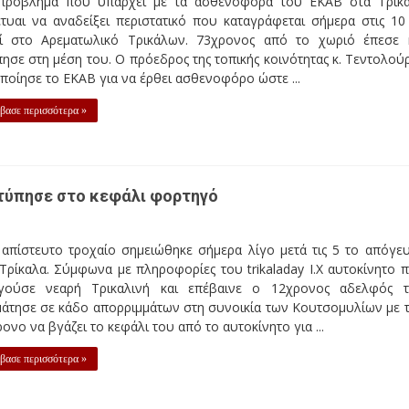
πρόβλημα που υπάρχει με τα ασθενοφόρα του ΕΚΑΒ στα Τρίκ
τυαι να αναδείξει περιστατικό που καταγράφεται σήμερα στις 10
ί στο Αρεματωλικό Τρικάλων. 73χρονος από το χωριό έπεσε 
ησε στη μέση του. Ο πρόεδρος της τοπικής κοινότητας κ. Τεντολού
ποίησε το ΕΚΑΒ για να έρθει ασθενοφόρο ώστε ...
βασε περισσότερα »
χτύπησε στο κεφάλι φορτηγό
 απίστευτο τροχαίο σημειώθηκε σήμερα λίγο μετά τις 5 το απόγε
Τρίκαλα. Σύμφωνα με πληροφορίες του trikaladay Ι.Χ αυτοκίνητο 
γούσε νεαρή Τρικαλινή και επέβαινε ο 12χρονος αδελφός τ
μάτησε σε κάδο απορριμμάτων στη συνοικία των Κουτσομυλίων με 
ονο να βγάζει το κεφάλι του από το αυτοκίνητο για ...
βασε περισσότερα »