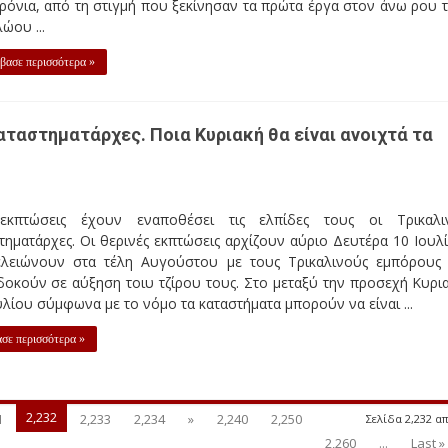
ρόνια, από τη στιγμή που ξεκίνησαν τα πρώτα έργα στον άνω ρου 
ώου ...
βασε περισσότερα »
αταστηματάρχες. Ποια Κυριακή θα είναι ανοιχτά τα
 εκπτώσεις έχουν εναποθέσει τις ελπίδες τους οι Τρικαλι
τηματάρχες. Οι θερινές εκπτώσεις αρχίζουν αύριο Δευτέρα 10 Ιουλ
ελειώνουν στα τέλη Αυγούστου με τους Τρικαλινούς εμπόρους
οκούν σε αύξηση τοιυ τζίρου τους. Στο μεταξύ την προσεχή Κυρι
υλίου σύμφωνα με το νόμο τα καταστήματα μπορούν να είναι ...
σε περισσότερα »
2,232
1
2,233
2,234
»
2,240
2,250
Σελίδα 2,232 απ
2,260
...
Last »