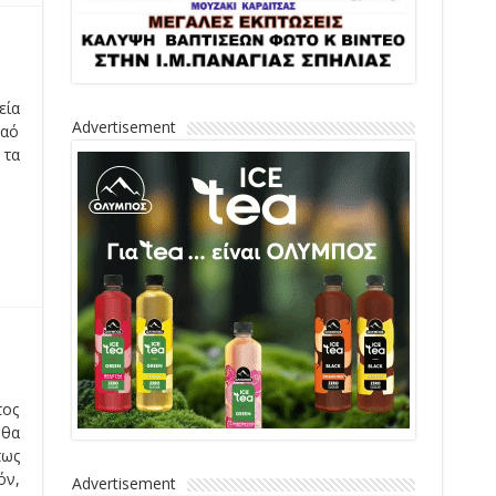
εία
Advertisement
Ναό
 τα
τος
 θα
πως
όν,
Advertisement