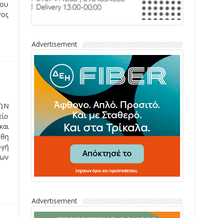
του
νος
Advertisement
ΛΩΝ
είο
και
όθη
ογή
ων
Advertisement