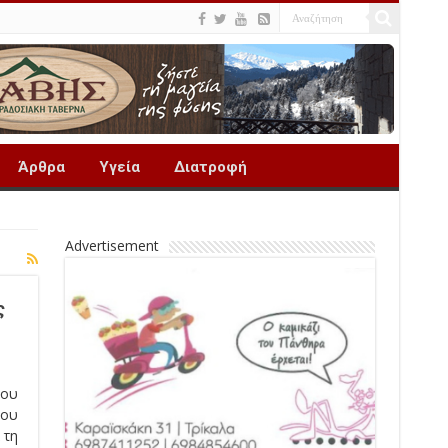
Άρθρα
Υγεία
Διατροφή
Advertisement
ς
του
που
 τη