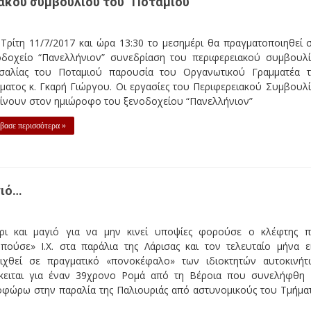
ακού συμβουλίου του “Ποταμιού”
Τρίτη 11/7/2017 και ώρα 13:30 το μεσημέρι θα πραγματοποιηθεί 
οδοχείο “Πανελλήνιον” συνεδρίαση του περιφερειακού συμβουλ
σαλίας του Ποταμιού παρουσία του Οργανωτικού Γραμματέα 
ματος κ. Γκαρή Γιώργου. Οι εργασίες του Περιφερειακού Συμβουλ
γίνουν στον ημιώροφο του ξενοδοχείου “Πανελλήνιον”
βασε περισσότερα »
γιό…
ρι και μαγιό για να μην κινεί υποψίες φορούσε ο κλέφτης 
υπούσε» Ι.Χ. στα παράλια της Λάρισας και τον τελευταίο μήνα ε
λιχθεί σε πραγματικό «πονοκέφαλο» των ιδιοκτητών αυτοκινήτ
κειται για έναν 39χρονο Ρομά από τη Βέροια που συνελήφθη 
οφώρω στην παραλία της Παλιουριάς από αστυνομικούς του Τμήμα