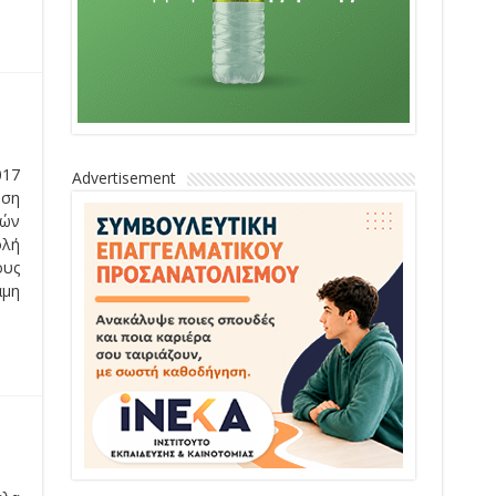
017
Advertisement
ηση
κών
ολή
ους
άμη