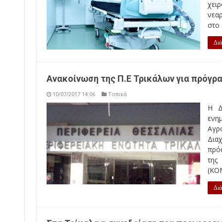
χειρ
νεα
στο .
Διά
Ανακοίνωση της Π.Ε Τρικάλων για πρόγρ
10/07/2017 14:06
Τοπικά
Η Δ
ενη
Αγρ
Δια
πρό
της
(ΚΟΜ
Διά