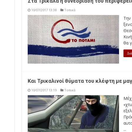
Στα Τρίκαλα η συνεδρίαση του περιφερει
10/07/2017 13:38
Τοπικά
Την 
ξεν
Θεσ
Κινή
θα 
Διά
Και Τρικαλινοί θύματα του κλέφτη με μα
10/07/2017 13:19
Τοπικά
Μέχ
«χτ
εξε
Πρό
αυτ
...