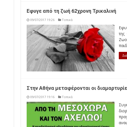
Εφυγε από τη ζωή 62χρονη Τρικαλινή
09/07/2017 19:26
Τοπικά
Εφυγ
της
Ζωο
παιδ
Διά
Στην Αθήνα μεταφέρονται οι διαμαρτυρί
09/07/2017 19:16
Τοπικά
Συγ
διο
πρα
αναφ