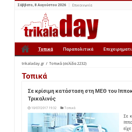
Σάββατο, 8 Αυγούστου 2026
Επικοινωνία
Τοπικά
Παραπολιτικά
Επιχειρηματ
trikaladay.gr
/
Τοπικά
(σελίδα 2232)
Τοπικά
Σε κρίσιμη κατάσταση στη ΜΕΘ του Ιππο
Τρικαλινός
10/07/2017 19:32
Τοπικά
Σε 
Ιππ
είχε