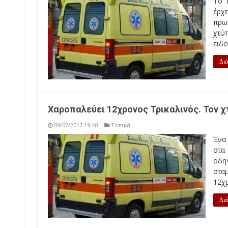
Το 
έρχε
πρω
χτύπ
ειδο
Διά
Χαροπαλεύει 12χρονος Τρικαλινός. Τον 
09/07/2017 19:40
Τοπικά
Ένα
στα 
οδη
στα
12χρ
Διά