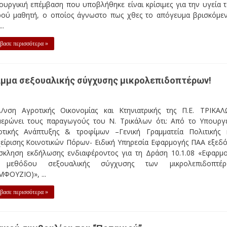
ουργικιή επέμβαση που υποβλήθηκε είναι κρίσιμες για την υγεία 
ρού μαθητή, ο οποίος άγνωστο πως χθες το απόγευμα βρισκόμε
..
βασε περισσότερα »
αμμα σεξουαλικής σύγχυσης μικρολεπιδοπτέρων!
/νση Αγροτικής Οικονομίας και Κτηνιατρικής της Π.Ε. ΤΡΙΚΑ
μερώνει τους παραγωγούς του Ν. Τρικάλων ότι: Από το Υπουργ
οτικής Ανάπτυξης & τροφίμων –Γενική Γραμματεία Πολιτικής 
χείρισης Κοινοτικών Πόρων- Ειδική Υπηρεσία Εφαρμογής ΠΑΑ εξεδ
σκληση εκδήλωσης ενδιαφέροντος για τη Δράση 10.1.08 «Εφαρμ
 μεθόδου σεξουαλικής σύγχυσης των μικρολεπιδοπτέρ
ΦΟΥΖΙΟ)», ...
βασε περισσότερα »