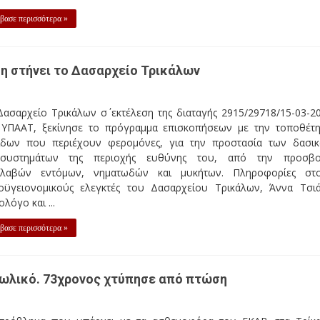
βασε περισσότερα »
η στήνει το Δασαρχείο Τρικάλων
ασαρχείο Τρικάλων σ΄ εκτέλεση της διαταγής 2915/29718/15-03-2
 ΥΠΑΑΤ, ξεκίνησε το πρόγραμμα επισκοπήσεων με την τοποθέτ
ίδων που περιέχουν φερομόνες, για την προστασία των δασι
οσυστημάτων της περιοχής ευθύνης του, από την προσβ
βλαβών εντόμων, νηματωδών και μυκήτων. Πληροφορίες στ
οϋγειονομικούς ελεγκτές του Δασαρχείου Τρικάλων, Άννα Τσι
λόγο και ...
βασε περισσότερα »
ωλικό. 73χρονος χτύπησε από πτώση