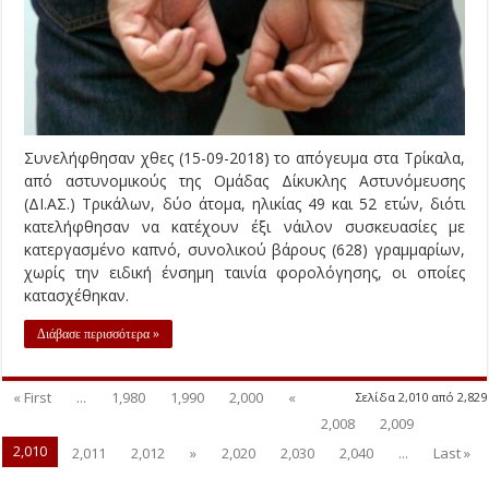
Συνελήφθησαν χθες (15-09-2018) το απόγευμα στα Τρίκαλα,
από αστυνομικούς της Ομάδας Δίκυκλης Αστυνόμευσης
(ΔΙ.ΑΣ.) Τρικάλων, δύο άτομα, ηλικίας 49 και 52 ετών, διότι
κατελήφθησαν να κατέχουν έξι νάιλον συσκευασίες με
κατεργασμένο καπνό, συνολικού βάρους (628) γραμμαρίων,
χωρίς την ειδική ένσημη ταινία φορολόγησης, οι οποίες
κατασχέθηκαν.
Διάβασε περισσότερα »
« First
...
1,980
1,990
2,000
«
Σελίδα 2,010 από 2,829
2,008
2,009
2,010
2,011
2,012
»
2,020
2,030
2,040
...
Last »