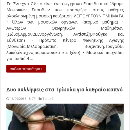
Το Έντεχνο Ωδείο είναι ένα σύγχρονο Εκπαιδευτικό Ίδρυμα
Μουσικών Σπουδών που προσφέρει στους μαθητές
ολοκληρωμένη μουσική κατάρτιση. ΛΕΙΤΟΥΡΓΟΥΝ ΤΜΗΜΑΤΑ
• Όλων των μουσικών οργάνων (ατομικό μάθημα) •
Ανώτερων Θεωρητικών Μαθημάτων
(Ωδική,Αρμονία,Ενοργάνωση, Αντίστιξη,Φούγκα και
Σύνθεση) • Πρότυπο Κέντρο Φωνητικής Αγωγής
(Μονωδία,Μελοδραματική, Βυζαντινή,Τραγούδι
λαικό,έντεχνο,παραδοσιακό και ξένο) • Μουσικά παιχνίδια
για παιδιά 4 ...
Διάβασε περισσότερα »
Δυο συλλήψεις στα Τρίκαλα για λαθραίο καπνό
16/09/2018 18:07
Τοπικά