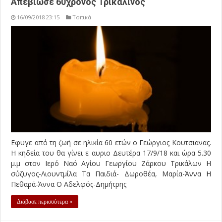
Απεβίωσε 60χρονος Τρικαλινός
16/09/2018 23:15
Τοπικά
Εφυγε από τη ζωή σε ηλικία 60 ετών ο Γεώργιος Κουτσιανας.
Η κηδεία του θα γίνει ε αυριο Δευτέρα 17/9/18 και ώρα 5.30
μ.μ στον Ιερό Ναό Αγίου Γεωργίου Ζάρκου Τρικάλων Η
σύζυγος-Λιουντμίλα Τα Παιδιά- Δωροθέα, Μαρία-Άννα Η
Πεθαρά-Άννα Ο Αδελφός-Δημήτρης
Διάβασε περισσότερα »