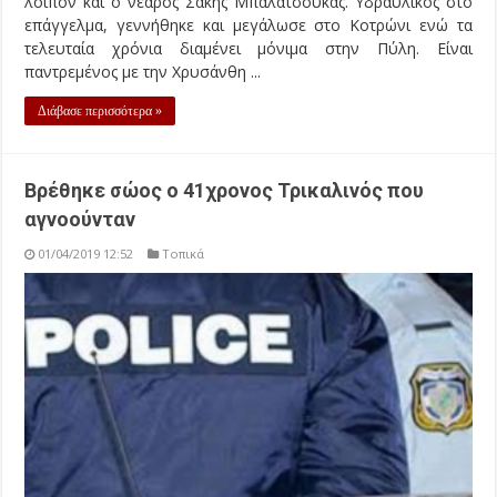
λοιπόν και ο νεαρός Σάκης Μπαλατσούκας. Υδραυλικός στο
επάγγελμα, γεννήθηκε και μεγάλωσε στο Κοτρώνι ενώ τα
τελευταία χρόνια διαμένει μόνιμα στην Πύλη. Είναι
παντρεμένος με την Χρυσάνθη ...
Διάβασε περισσότερα »
Βρέθηκε σώος ο 41χρονος Τρικαλινός που
αγνοούνταν
01/04/2019 12:52
Τοπικά