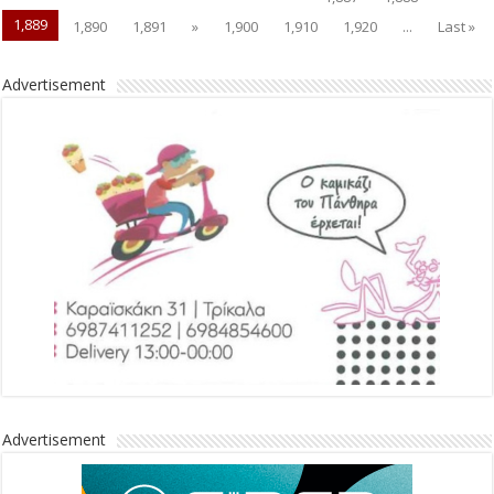
1,889
1,890
1,891
»
1,900
1,910
1,920
...
Last »
Advertisement
Advertisement