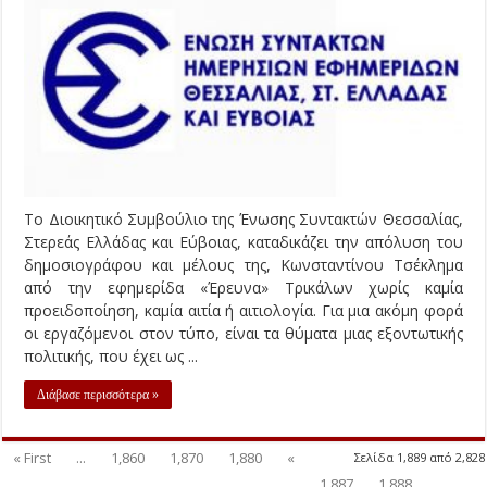
Το Διοικητικό Συμβούλιο της Ένωσης Συντακτών Θεσσαλίας,
Στερεάς Ελλάδας και Εύβοιας, καταδικάζει την απόλυση του
δημοσιογράφου και μέλους της, Κωνσταντίνου Τσέκλημα
από την εφημερίδα «Έρευνα» Τρικάλων χωρίς καμία
προειδοποίηση, καμία αιτία ή αιτιολογία. Για μια ακόμη φορά
οι εργαζόμενοι στον τύπο, είναι τα θύματα μιας εξοντωτικής
πολιτικής, που έχει ως ...
Διάβασε περισσότερα »
« First
...
1,860
1,870
1,880
«
Σελίδα 1,889 από 2,828
1,887
1,888