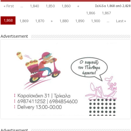
« First
...
1,840
1,850
1,860
«
Σελίδα 1,868 από 2,828
1,866
1,867
1,868
1,869
1,870
»
1,880
1,890
1,900
...
Last »
Advertisement
Advertisement