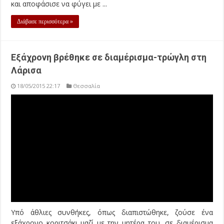
και αποφάσισε να φύγει με ...
Διάβασε περισσότερα »
Εξάχρονη βρέθηκε σε διαμέρισμα-τρώγλη στη
Λάρισα
18/05/2015 22:17
Θεσσαλία
Υπό άθλιες συνθήκες, όπως διαπιστώθηκε, ζούσε ένα
εξάχρονο κοριτσάκι μαζί με την μητέρα του, σε διαμέρισμα
που βρίσκεται σε κεντρικό σημείο της Λάρισας. Την σχετική
διαπίστωση έκαναν αστυνομικοί οι οποίοι επενέβησαν το
απόγευμα το περασμένου Σαββάτου και άνοιξαν το
διαμέρισμα με εισαγγελική εντολή, ύστερα από κλήση
γειτόνων οι οποίοι άκουγαν ...
Διάβασε περισσότερα »
Τσαντάκηδες την έστειλαν στο Νοσοκομείο