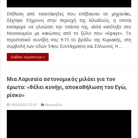
Το πρωί φορά τη στολή της αστυνομικού, το μεσημέρι
ετοιμάζει στην οικογένειά της το τραπέζι του γεύματος ως μία
ακόμη στοργική μάνα και σύζυγος της διπλανής πόρτας. Κι
όμως, πάνω της τίποτε δεν είναι συνηθισμένο. Άνθρωπος
ταυτισμένος με την ανησυχία, την αναζήτηση και την επιμονή
να ζωντανεύει λευκές σελίδες χαρτιού ...
Διάβασε περισσότερα »
“Βόθρος” ο Παγασητικός
17/05/2015 23:34
Θεσσαλία
Πλημμύρισαν με λύματα οι κοντινές παραλίες στο Βόλο