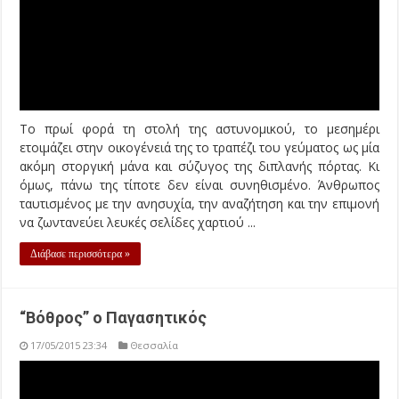
Αντιμέτωποι με ένα δυσάρεστο θέαμα ήρθαν οι λουόμενοι
σε αρκετές παραλίες του Παγασητικού χθες, λόγω της
διαρροής επεξεργασμένων λυμάτων από τις εγκαταστάσεις
του βιολογικού καθαρισμού της ΔΕΥΑΜΒ, λόγω βλαβών
στον εξοπλισμό που ξεκίνησαν από τη Δευτέρα. Μετά το
δημοσίευμα του magnesianews.gr για ...
Διάβασε περισσότερα »
« First
...
780
790
800
«
809
810
Σελίδα 811 από 820
811
812
813
»
...
Last »
Advertisement