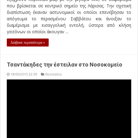
18/05/2015 22:09
Θεσσαλία
Επίθεση από τσαντάκηδες που επέβαιναν σε μηχανάκι,
δέχτηκε 53χρονη στην περιοχή της Χιλιαδούς, η οποία
κατάφερε να γλιτώσει την τσάντα της, αλλά κατέληξε στο
Νοσοκομείο με κακώσεις από το ξύλο που «έφαγε». Το
περιστατικό συνέβη στις 9:15 το βράδυ της Κυριακής, στη
συμβολή των οδών 54ου Συντάγματος και Σόλωνος. Η ...
Διάβασε περισσότερα »
Μια Λαρισαία αστυνομικός μιλάει για τον
έρωτα: «θέλει κυνήγι, αποκαθήλωση του Εγώ,
ρίσκο»
18/05/2015 22:01
Θεσσαλία