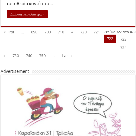
τοποθεσία κοντά στο ...
Διάβασε περισσότερα »
« First
...
690
700
710
«
720
721
Σελίδα 722 από 820
722
723
724
»
730
740
750
...
Last »
Advertisement