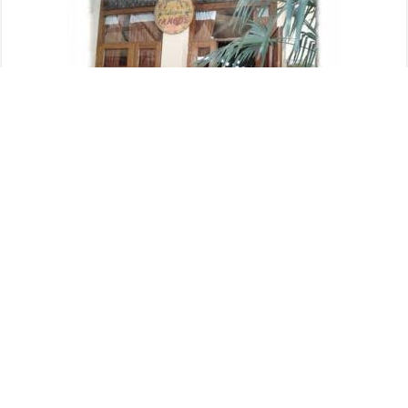
Κατασκευή Ιστοσελίδας Plushost.gr