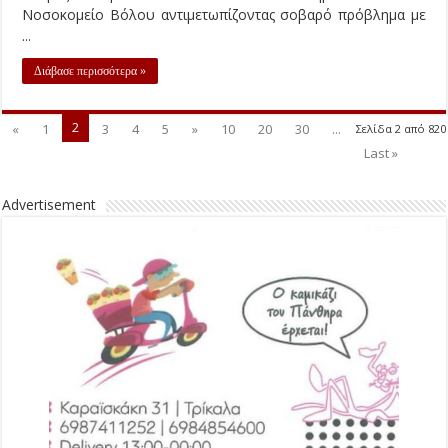
Νοσοκομείο Βόλου αντιμετωπίζοντας σοβαρό πρόβλημα με
...
Διάβασε περισσότερα »
2
«
1
3
4
5
»
10
20
30
...
Σελίδα 2 από 820
Last »
Advertisement