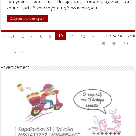
κατηγορίες κατά της Περιφέρειας, υποστηρίζοντας ότι
καθυστερεί αδικαιολόγητα τις διαδικασίες για ...
Διάβασε περισσότερα »
10
« First
...
«
8
9
11
12
»
Σελίδα 10 από 184
20
30
40
...
Last »
Advertisement