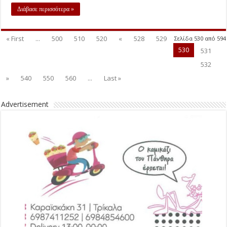
Διάβασε περισσότερα »
« First
...
500
510
520
«
528
529
Σελίδα 530 από 594
530
531
532
»
540
550
560
...
Last »
Advertisement