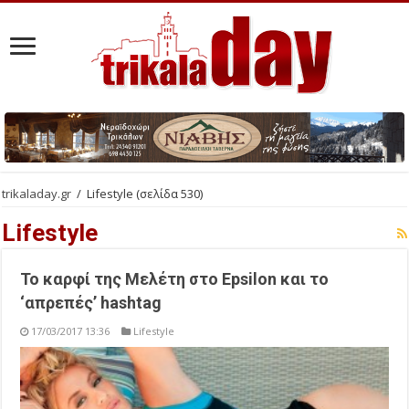
trikaladay.gr
/
Lifestyle
(σελίδα 530)
Lifestyle
Το καρφί της Μελέτη στο Epsilon και το
‘απρεπές’ hashtag
17/03/2017 13:36
Lifestyle