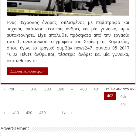
Ένας 45χρονος άνδρας, οπλισμένος με περίστροφο και
μαχαίρι, σκότωσε τέσσερις άνδρες και μία γυναίκα, πριν
αυτοκτονήσει. Είχε απολυθεί πρόσφατα από την εργασία
του. Τι ανακοίνωσε το γραφείο του Σερίφη της Κομητείας,
όπου έγινε το τραγικό συμβάν news247 Ιουνίου 05 2017
16:32 Πέντε άνθρωποι, τέσσερις άνδρες και μία γυναίκα,
σκοτώθηκαν σε ...
Διάβασε περισσότερα »
« First
...
370
380
390
«
400
401
Σελίδα 402 από 465
402
403
404
»
410
420
430
...
Last »
Advertisement