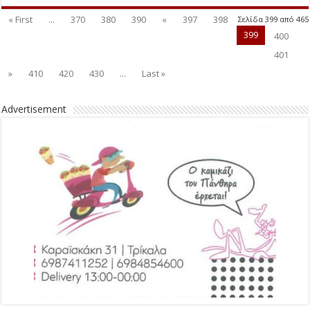
« First
...
370
380
390
«
397
398
Σελίδα 399 από 465
399
400
401
»
410
420
430
...
Last »
Advertisement