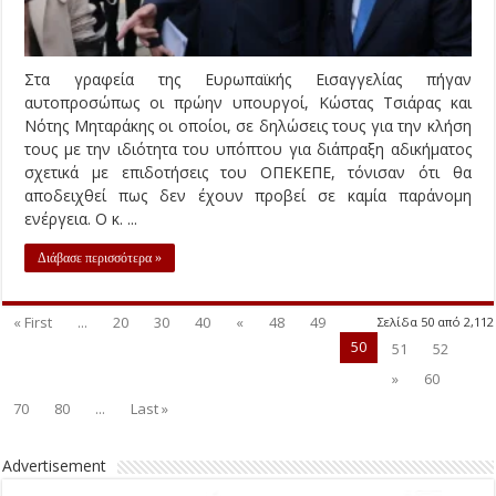
Στα γραφεία της Ευρωπαϊκής Εισαγγελίας πήγαν
αυτοπροσώπως οι πρώην υπουργοί, Κώστας Τσιάρας και
Νότης Μηταράκης οι οποίοι, σε δηλώσεις τους για την κλήση
τους με την ιδιότητα του υπόπτου για διάπραξη αδικήματος
σχετικά με επιδοτήσεις του ΟΠΕΚΕΠΕ, τόνισαν ότι θα
αποδειχθεί πως δεν έχουν προβεί σε καμία παράνομη
ενέργεια. Ο κ. ...
Διάβασε περισσότερα »
« First
...
20
30
40
«
48
49
Σελίδα 50 από 2,112
50
51
52
»
60
70
80
...
Last »
Advertisement