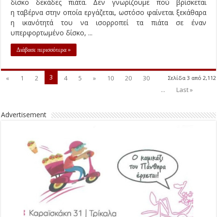
δίσκο δεκάδες πιάτα. Δεν γνωρίζουμε πού βρίσκεται
η ταβέρνα στην οποία εργάζεται, ωστόσο φαίνεται ξεκάθαρα
η ικανότητά του να ισορροπεί τα πιάτα σε έναν
υπερφορτωμένο δίσκο, ...
Διάβασε περισσότερα »
3
«
1
2
4
5
»
10
20
30
Σελίδα 3 από 2,112
...
Last »
Advertisement