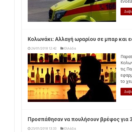
ενδείξ
Διάβα
Κολωνάκι: Αλλαγή ωραρίου σε μπαρ και ε
26/01/2018 12:42
Ελλάδα
Παρα
Κολων
τις Π
εφαρμ
το χει
Διάβα
Προσπάθησαν να πουλήσουν βρέφος για 3.
25/01/2018 13:33
Ελλάδα