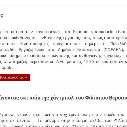
ας
τρικό αίτημα των εργαζομένων στα δημόσια νοσοκομεία είναι
ομα επικίνδυνης και ανθυγιεινής εργασίας, που, όπως υποστηρίζο
ικόπτεται Κινητοποιήσεις πραγματοποιεί σήμερα η Πανελλή
σπονδία Εργαζομένων στα Δημόσια Νοσοκομεία (ΠΟΕΔΗΝ),
ρικό αίτημα το επίδομα επικίνδυνης και ανθυγιεινής εργασίας, π
 υποστηρίζει, περικόπτεται. Λίγο μετά τις 12:30 επικράτησε έντ
 ομάδα ...
βασε περισσότερα »
άνοντας σκι παίκτης χάντμπολ του Φίλιππου Βέροια
2χρονος νεαρός είχε πάει για νυχτερινό σκι με την παρέα του 
πησε σε δέντρο – Το μήνυμα στην επίσημη σελίδα του Φιλίπ
οιας Τραγική κατάληξη είχε για τον 22χρονο αθλητή του τμήμα