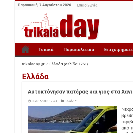
Παρασκευή, 7 Αυγούστου 2026
Επικοινωνία
Τοπικά
Παραπολιτικά
Επιχειρηματ
trikaladay.gr
/
Ελλάδα
(σελίδα 1761)
Ελλάδα
Αυτοκτόνησαν πατέρας και γιος στα Χανι
26/01/2018 12:43
Ελλάδα
Νεκρο
βρέθη
ακριβ
από τ