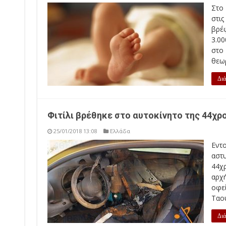
Στο
στι
βρέ
3.00
στο
θεωρ
Διά
Φιτίλι βρέθηκε στο αυτοκίνητο της 44χρ
25/01/2018 13:08
Ελλάδα
Εντ
αστ
44χ
αρχ
οφεί
Ταου
Διά