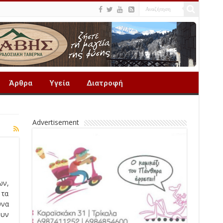
Άρθρα
Υγεία
Διατροφή
Advertisement
ων,
 τα
υνα
ουν