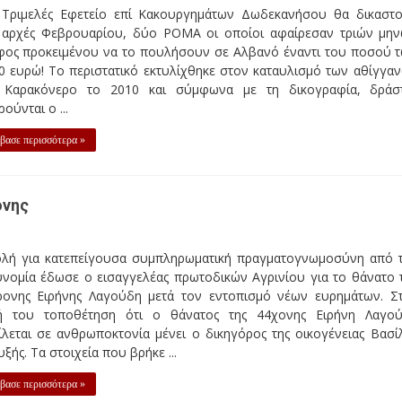
 Τριμελές Εφετείο επί Κακουργημάτων Δωδεκανήσου θα δικαστ
ς αρχές Φεβρουαρίου, δύο ΡΟΜΑ οι οποίοι αφαίρεσαν τριών μη
φος προκειμένου να το πουλήσουν σε Αλβανό έναντι του ποσού 
0 ευρώ! Το περιστατικό εκτυλίχθηκε στον καταυλισμό των αθίγγα
 Καρακόνερο το 2010 και σύμφωνα με τη δικογραφία, δράσ
ούνται ο ...
βασε περισσότερα »
ονης
ολή για κατεπείγουσα συμπληρωματική πραγματογνωμοσύνη από 
υνομία έδωσε ο εισαγγελέας πρωτοδικών Αγρινίου για το θάνατο 
ρονης Ειρήνης Λαγούδη μετά τον εντοπισμό νέων ευρημάτων. Σ
ή του τοποθέτηση ότι ο θάνατος της 44χονης Ειρήνη Λαγο
λεται σε ανθρωποκτονία μένει ο δικηγόρος της οικογένειας Βασί
ξής. Τα στοιχεία που βρήκε ...
βασε περισσότερα »