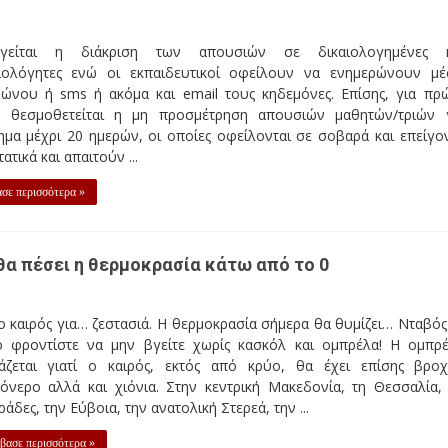
ργείται η διάκριση των απουσιών σε δικαιολογημένες 
ιολόγητες ενώ οι εκπαιδευτικοί οφείλουν να ενημερώνουν μ
ώνου ή sms ή ακόμα και email τους κηδεμόνες. Επίσης, για πρ
, θεσμοθετείται η μη προσμέτρηση απουσιών μαθητών/τριών 
ημα μέχρι 20 ημερών, οι οποίες οφείλονται σε σοβαρά και επείγο
ατικά και απαιτούν ...
σε περισσότερα »
 θα πέσει η θερμοκρασία κάτω από το 0
 καιρός για… ζεστασιά. Η θερμοκρασία σήμερα θα θυμίζει… Νταβός 
ό φροντίστε να μην βγείτε χωρίς κασκόλ και ομπρέλα! Η ομπρ
ιάζεται γιατί ο καιρός, εκτός από κρύο, θα έχει επίσης βροχ
όνερο αλλά και χιόνια. Στην κεντρική Μακεδονία, τη Θεσσαλία, 
άδες, την Εύβοια, την ανατολική Στερεά, την ...
βασε περισσότερα »