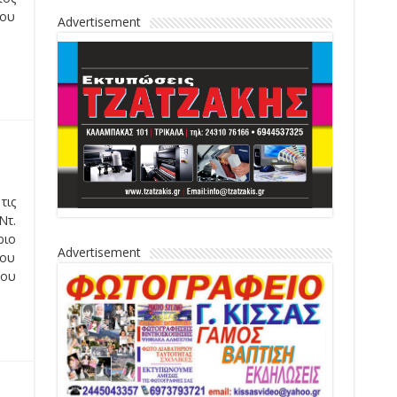
του
Advertisement
τις
Ντ.
ριο
Advertisement
του
του