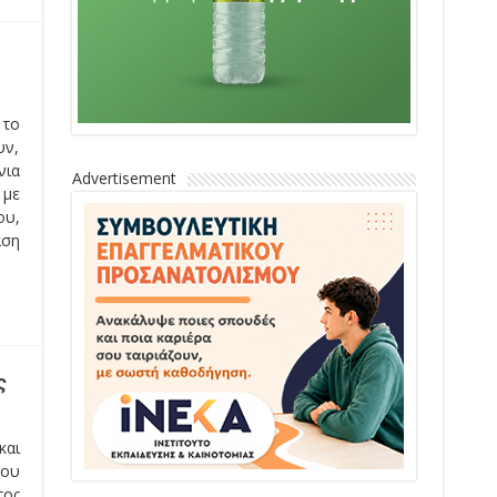
 το
υν,
νια
Advertisement
 με
ου,
αση
ς
και
που
τος