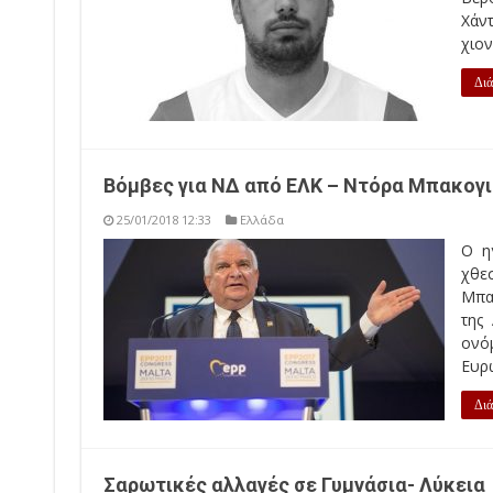
Χάν
χιον
Διά
Βόμβες για ΝΔ από ΕΛΚ – Ντόρα Μπακογι
25/01/2018 12:33
Ελλάδα
Ο η
χθε
Μπα
της
ονό
Ευρω
Διά
Σαρωτικές αλλαγές σε Γυμνάσια- Λύκεια