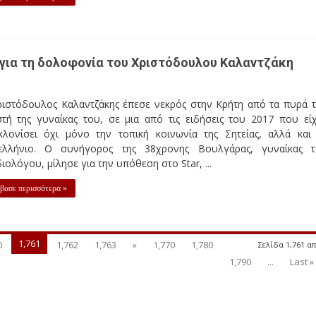
ς για τη δολοφονία του Χριστόδουλου Καλαντζάκη
ριστόδουλος Καλαντζάκης έπεσε νεκρός στην Κρήτη από τα πυρά 
στή της γυναίκας του, σε μια από τις ειδήσεις του 2017 που εί
κλονίσει όχι μόνο την τοπική κοινωνία της Σητείας, αλλά και
ελλήνιο. Ο συνήγορος της 38χρονης Βουλγάρας, γυναίκας 
ιολόγου, μίλησε για την υπόθεση στο Star, ...
βασε περισσότερα »
1,761
0
1,762
1,763
»
1,770
1,780
Σελίδα 1,761 απ
1,790
...
Last »