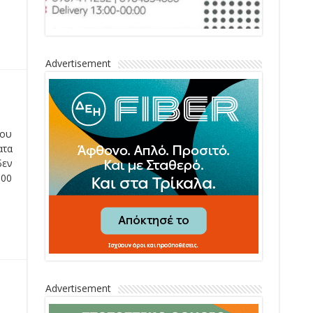
Advertisement
του
ατα
δεν
:00
Advertisement