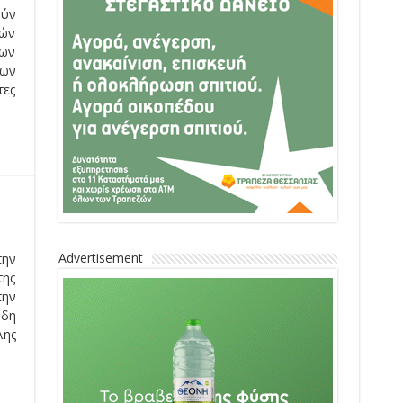
ούν
νών
των
νων
τες
Advertisement
την
της
την
ύδη
λης