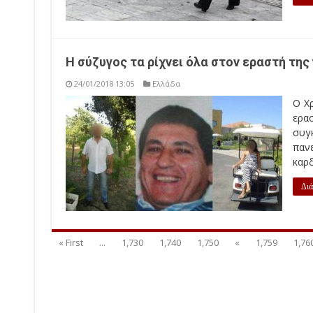
Η σύζυγος τα ρίχνει όλα στον εραστή τη
24/01/2018 13:05
Ελλάδα
Ο Χ
ερα
συγ
παν
καρδ
Διά
« First
...
1,730
1,740
1,750
«
1,759
1,76