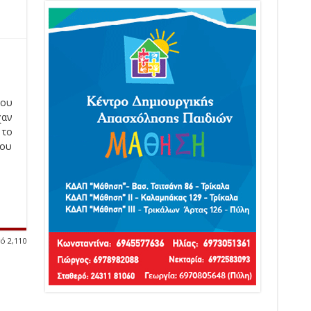
του
χαν
 το
του
ό 2,110