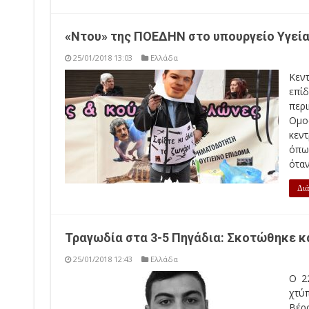
«Ντου» της ΠΟΕΔΗΝ στο υπουργείο Υγεί
25/01/2018 13:03
Ελλάδα
Κεν
επίδ
περ
Ομο
κεντ
όπως
όταν
Διά
Τραγωδία στα 3-5 Πηγάδια: Σκοτώθηκε κ
25/01/2018 12:43
Ελλάδα
Ο 2
χτύ
Βέρ