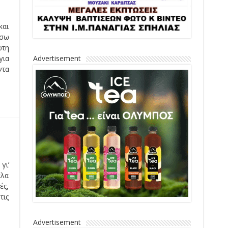
και
έσω
ώτη
Advertisement
για
ντα
γι’
έλα
ές,
τις
Advertisement