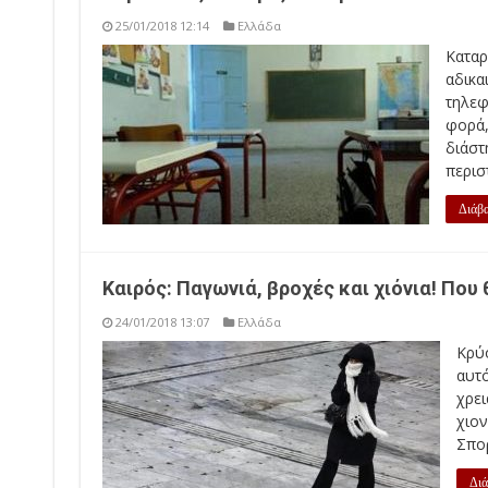
25/01/2018 12:14
Ελλάδα
Κατα
αδικα
τηλεφ
φορά
διάστ
περιστ
Διάβα
Καιρός: Παγωνιά, βροχές και χιόνια! Που
24/01/2018 13:07
Ελλάδα
Κρύο
αυτ
χρε
χιον
Σπορ
Διά