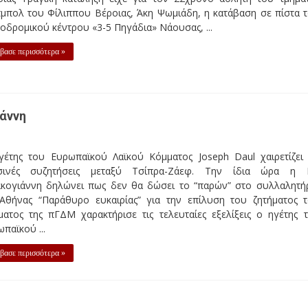
τμπολ του Φίλιππου Βέροιας, Άκη Ψωμιάδη, η κατάβαση σε πίστα 
οδρομικού κέντρου «3-5 Πηγάδια» Νάουσας, ...
βασε περισσότερα »
άννη
γέτης του Ευρωπαϊκού Λαϊκού Κόμματος Joseph Daul χαιρετίζει 
σινές συζητήσεις μεταξύ Τσίπρα-Ζάεφ. Την ίδια ώρα η 
κογιάννη δηλώνει πως δεν θα δώσει το “παρών” στο συλλαλητή
 Αθήνας “Παράθυρο ευκαιρίας” για την επίλυση του ζητήματος 
ματος της πΓΔΜ χαρακτήρισε τις τελευταίες εξελίξεις ο ηγέτης 
παϊκού ...
βασε περισσότερα »