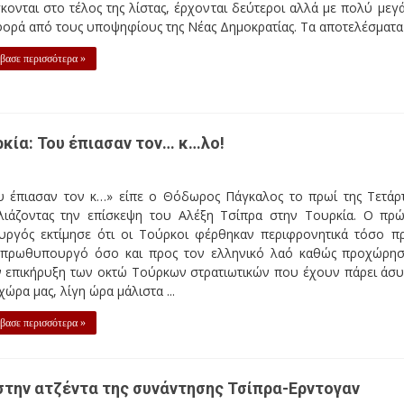
κονται στο τέλος της λίστας, έρχονται δεύτεροι αλλά με πολύ μεγ
ορά από τους υποψηφίους της Νέας Δημοκρατίας. Τα αποτελέσματα .
βασε περισσότερα »
κία: Του έπιασαν τον… κ…λο!
υ έπιασαν τον κ…» είπε ο Θόδωρος Πάγκαλος το πρωί της Τετάρ
λιάζοντας την επίσκεψη του Αλέξη Τσίπρα στην Τουρκία. Ο πρ
υργός εκτίμησε ότι οι Τούρκοι φέρθηκαν περιφρονητικά τόσο π
 πρωθυπουργό όσο και προς τον ελληνικό λαό καθώς προχώρη
ν επικήρυξη των οκτώ Τούρκων στρατιωτικών που έχουν πάρει άσ
χώρα μας, λίγη ώρα μάλιστα ...
βασε περισσότερα »
 στην ατζέντα της συνάντησης Τσίπρα-Ερντογαν