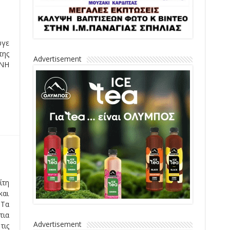
υγε
της
Advertisement
ΓΝΗ
ίτη
και
 Τα
τια
Advertisement
τις