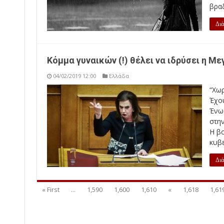
βραδ
Διά
Κόμμα γυναικών (!) θέλει να ιδρύσει η Μ
04/02/2019 12:00
Ελλάδα
“Χωρ
Έχο
Ένω
στην
Η β
κυβε
Διά
« First
...
1,590
1,600
1,610
«
1,618
1,61