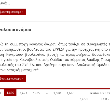
ινές ...
βασε περισσότερα »
εγαλοοικονόμου
ίς τη συμμετοχή κανενός άνδρα”, όπως τονίζει σε συνομιλητές τ
υν ξεσηκωθεί οι βουλευτές του ΣΥΡΙΖΑ για την προερχόμενη από 
ση Κεντρώων βουλευτίνα, βροχή τα τηλεφωνήματα δυσαρέσκε
 ηγεσία της Κοινοβουλευτικής Ομάδας του κόμματος Βασίλης Σκου
ουλευτής του ΣΥΡΙΖΑ, που βρέθηκε στην Κοινοβουλευτική Ομάδα 
ρνώντος κόμματος μετά ...
βασε περισσότερα »
1,620
9
1,621
1,622
»
1,630
1,640
Σελίδα 1,620 απ
1,650
...
Last »