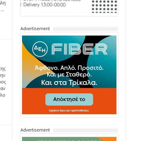
άλη
..
Advertisement
της
ώην
ρος
σαν
υλο
Advertisement