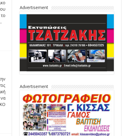
ικο
Advertisement
του
 το
.
την
τις
Advertisement
ική
 να
 ΚΟ