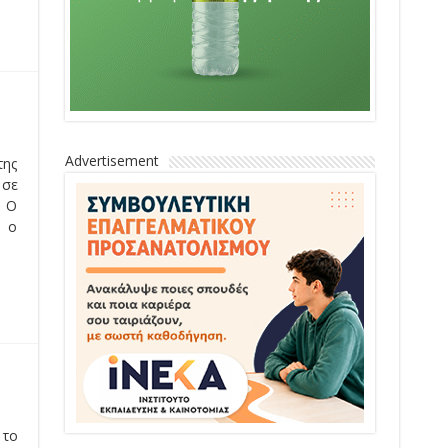
Advertisement
της
 σε
. Ο
α ο
 το