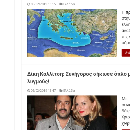
05/02/2019 13:55
Ελλάδα
Η π
στη
ελλη
ανα
της
σήμε
Διά
Δίκη Καλλίτση: Συνήγορος σήκωσε όπλο 
λυγμούς!
05/02/2019 13:47
Ελλάδα
Με 
συνε
δάκ
Χρι
χωρι