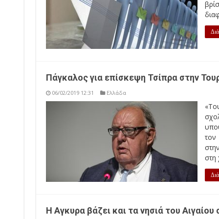
βρίσ
διαφ
Διά
Πάγκαλος για επίσκεψη Τσίπρα στην Τουρ
06/02/2019 12:31
Ελλάδα
«Το
σχο
υπο
τον
στη
στη 
Διά
Η Αγκυρα βάζει και τα νησιά του Αιγαίου