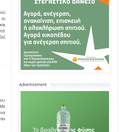
γού
 οι
και
υτό
βεί
Advertisement
του
 Με
ενα
γαν