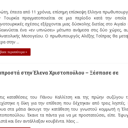
ρώτη, έπειτα από 11 χρόνια, επίσημη επίσκεψη Ελληνα πρωθυπουρ
ν Τουρκία πραγματοποιείται σε μια περίοδο κατά την οποία
νοτουρκικές σχέσεις εξέρχονται μιας δύσκολης διετίας στο Αιγαίο 
δεικνύεται ένα «εν υπνώσει» μέτωπο ανάμεσα στις δύο χώρες, α
 Ανατολικής Μεσογείου. Ο πρωθυπουργός Αλέξης Τσίπρας θα μετα
ρα στην ...
βασε περισσότερα »
μπροστά στην Έλενα Χριστοπούλου – Ξέσπασε σε
τις καταθέσεις του Πάνου Καλλίτση και της πρώην συζύγου 
χίστηκε η δίκη για την επίθεση που δέχτηκαν από τρεις ληστές.
ρυα στα μάτια άκουγε την κατάθεση του γνωστού κομμωτή η Έλ
στοποπούλου. Έκανε τα πάντα για να με προστατεύσει, είπε. Έφυ
στά και δεν αντάλλαξαν κουβέντα. Χάος ...