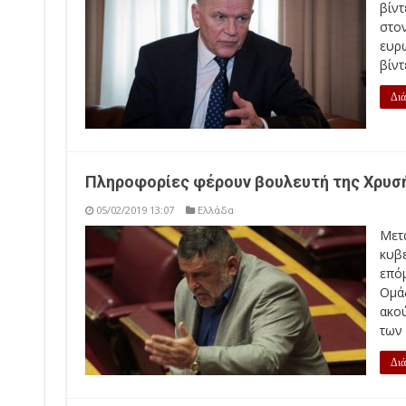
βίν
στο
ευρω
βίντ
Διά
Πληροφορίες φέρουν βουλευτή της Χρυσ
05/02/2019 13:07
Ελλάδα
Μετ
κυβ
επό
Ομά
ακο
των 
Διά