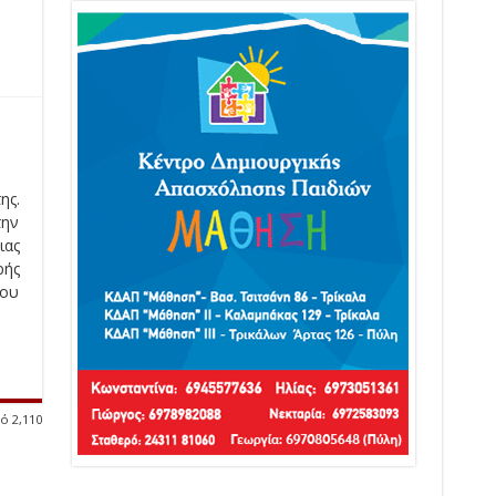
ης.
την
ιας
ρής
του
ό 2,110