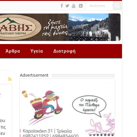
Άρθρα
Υγεία
Διατροφή
Advertisement
ς
του
τις
δεν