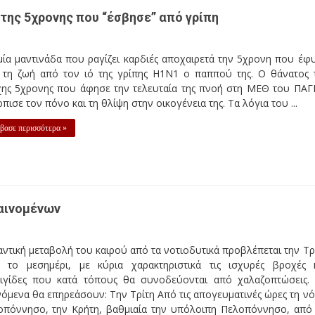
 της 5χρονης που “έσβησε” από γρίπη
ία μαντινάδα που ραγίζει καρδιές αποχαιρετά την 5χρονη που έφ
 τη ζωή από τον ιό της γρίπης Η1Ν1 ο παππού της. Ο θάνατος 
χης 5χρονης που άφησε την τελευταία της πνοή στη ΜΕΘ του ΠΑ
πισε τον πόνο και τη θλίψη στην οικογένεια της. Τα λόγια του ...
βασε περισσότερα »
αινομένων
ντική μεταβολή του καιρού από τα νοτιοδυτικά προβλέπεται την Τρ
ά το μεσημέρι, με κύρια χαρακτηριστικά τις ισχυρές βροχές 
αιγίδες που κατά τόπους θα συνοδεύονται από χαλαζοπτώσεις.
όμενα θα επηρεάσουν: Την Τρίτη Από τις απογευματινές ώρες τη νό
οπόννησο, την Κρήτη, βαθμιαία την υπόλοιπη Πελοπόννησο, από 