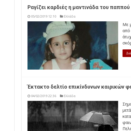
Ραγίζει καρδιές η μαντινάδα του παππού
05/02/2019 12:10
Ελλάδα
Με μ
από
άτυ
σκόρ
Διά
Έκτακτο δελτίο επικίνδυνων καιρικών φ
04/02/2019 22:36
Ελλάδα
Σημα
μετ
κατ
φαιν
Πελ