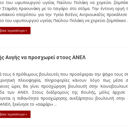
τεο του υφυπουργού υγείας Παύλου Πολάκη να χορεύει ζεϊμπέκ
ν Σταμάτη Κραουνάκη με το τσιγάρο στο στόμα. Την έντονη οργή 
παϊκού επιτρόπου για την Υγεία Βιτένις Αντριουκαΐτις προκάλεσε
εο του υφυπουργού υγείας Παύλου Πολάκη να χορεύει ζεϊμπέκικο ..
βασε περισσότερα »
ής Αυγής να προσχωρεί στους ΑΝΕΛ
ά τους 6 πρόθυμους βουλευτές που προσέφεραν την ψήφο τους σ
ερνητική πλειοψηφία, πληροφορίες κάνουν λόγο πως μέσα σ
μενες ώρες θα γίνει προσχώρηση βουλευτή στην Κοινοβουλευτ
δα των ΑΝΕΛ. Στους διάδρομους της Βουλής, μόλις άρχισε
ύγεται η πιθανότητα προσχώρησης ανεξάρτητου βουλευτή στην
ΑΝΕΛ, ξεκίνησε το «σαφάρι» ...
βασε περισσότερα »