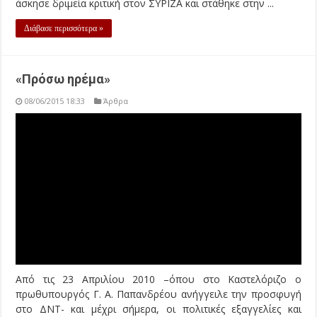
άσκησε δριμεία κριτική στον ΣΥΡΙΖΑ και στάθηκε στην ...
Διάβασε περισσότερα »
«Πρόσω ηρέμα»
08/06/2015 18:33
Άρθρα
Από τις 23 Απριλίου 2010 –όπου στο Καστελόριζο ο
πρωθυπουργός Γ. Α. Παπανδρέου ανήγγειλε την προσφυγή
στο ΔΝΤ- και μέχρι σήμερα, οι πολιτικές εξαγγελίες και
παρεμβάσεις των κυβερνήσεων Παπανδρέου-Παπαδήμου-
Σαμαρά-Τσίπρα, για την επίλυση των οξυμένων κοινωνικών
προβλημάτων, θυμίζουν το γνωστό παραμύθι με τον
Νασρεντίν Χότζα και τον γείτονά του: Εκεί ο ...
Διάβασε περισσότερα »
Η ΒΑΛΑΝΤΩ ΔΙΑΒΑΖΕΙ… ΠΑΡΑΜΥΘΙΑ
08/06/2015 07:19
Άρθρα