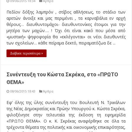
09/06/2015 18:34
Άρθρα
Πεδίον δόξης λαμπρόν , στίβος αθλήσεως, το στάδιο των
αρετών άνοιξε και μας περιμένει , τα καρναβάλια εν αρχή
θέρους… διευθυντομάχοι- διευθυντονίκες έτοιμοι για την
μητέρα των μαχών…. ! Όχι ότι είναι κακό που μέσα από
«μυστική» ψηφοφορία θα «εκλέγονται» οι νέοι διευθυντές
των σχολείων… κάθε πείραμα δεκτό, πειραματόζωα δε ...
Διάβασε περισσότερα »
Συνέντευξη του Κώστα Σκρέκα, στο «ΠΡΩΤΟ
ΘΕΜΑ»
08/06/2015 18:43
Άρθρα
Εφ’ όλης της ύλης συνέντευξη του Βουλευτή Ν. Τρικάλων
της Νέας Δημοκρατίας και Πρώην Υπουργού κ. Κώστα Σκρέκα,
φιλοξένησε στην τελευταία της έκδοση τη εφημερίδα
«ΠΡΩΤΟ ΘΕΜΑ». Ο κ. Κ. Σκρέκας αναφέρθηκε σε όλα τα
τρέχοντα θέματα της πολιτικής και οικονομικής επικαιρότητας,