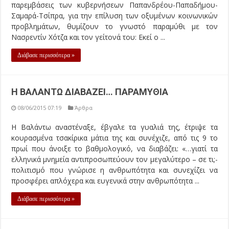
Η Βαλάντω αναστέναξε, έβγαλε τα γυαλιά της, έτριψε τα
κουρασμένα τσακίρικα μάτια της και συνέχιζε, από τις 9 το
πρωί που άνοιξε το βαθμολογικό, να διαβάζει: «…γιατί τα
ελληνικά μνημεία αντιπροσωπεύουν τον μεγαλύτερο – σε τι;-
πολιτισμό που γνώρισε η ανθρωπότητα και συνεχίζει να
προσφέρει απλόχερα και ευγενικά στην ανθρωπότητα ...
Διάβασε περισσότερα »
ΣΤΗΝ ΚΟΨΗ ΤΟΥ … ΞΥΡΑΦΙΟΥ
07/06/2015 21:41
Άρθρα
Γράφει ο Δρ. Κώστας Πατέρας, D. Ed., M.Ed., Ph.D. Πολιτευτής
ΑΝ.ΕΛ Η γρήγορη και ξαφνική αλλαγή του σκηνικού με το
Δημοσιοοικονομικό θέμα της χώρας μας, φέρνει τον κόσμο
σε δύσκολη θέση. «Μια στο καρφί και μια στο πέταλο» είναι
ό,τι χειρότερο για τους πολίτες αυτής της χώρας. Οι συνεχείς
εκβιασμοί, ...
Διάβασε περισσότερα »