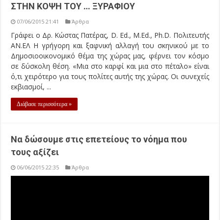
Να δώσουμε στις επετείους το νόημα που
τους αξίζει
06/06/2015 22:35
Άρθρα
Τις ημέρες αυτές πραγματοποιείται μια πληθώρα
εκδηλώσεων με αφορμή τα 70 χρόνια από τον θάνατο του
Άρη Βελουχιώτη, πρωτοκαπετάνιου του ΕΛΑΣ και την απεχθή
πράξη του κρεμάσματος του κεφαλιού του, μαζί με αυτό του
Τζαβέλα, στον περίφημο πια φανοστάτη της πλατείας Ρήγα
Φεραίου Τρικάλων. Θεωρώ ότι καλώς κάνουν και γίνονται ...
Διάβασε περισσότερα »
ΓΙΑΤΙ……;;;;;
05/06/2015 18:11
Άρθρα
Είναι ένα γιατί; …είναι δυο;;…. .είναι αμέτρητα;….. όσα και να