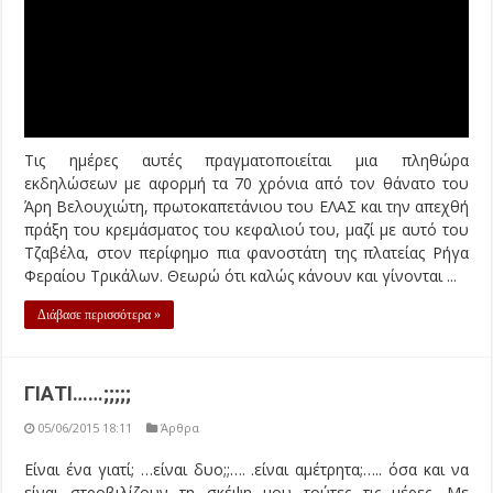
είναι στροβιλίζουν τη σκέψη μου τούτες τις μέρες. Με
πλάκωσε ένα βάρος που μου έκοψε την ανάσα του νου, τη
λευτεριά του βλέμματος, την δροσιά του χαμόγελου, όταν
κάθε πρωί ξεκινούσα και πήγαινα στο χώρο που λειτουργώ ,
στο τόπο ...
Διάβασε περισσότερα »
« First
...
400
410
420
«
423
424
Σελίδα 425 από 432
425
426
427
»
430
...
Last »
Advertisement