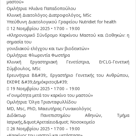
μαστού»
Ομιλήτρια: Ηλιάνα Παπαδοπούλου
Κλινική Διαιτολόγος-Διατροφολόγος, MSc
Υπεύθυνη Διαιτολογικού Γραφείου Nutridiet for health
 12 Νοεμβρίου 2025 • 17:00 – 19:00
«Κληρονομικό Σύνδρομο Καρκίνου Μαστού και Ωοθηκών: η
σημασία του
γονιδιακού ελέγχου και των βιοδεικτών»
Ομιλήτρια: Φλωρεντία Φωστήρα
Κλινική Εργαστηριακή Γενετίστρια, ErCLG-Γενετική
Σύμβουλος, MSc
Ερευνήτρια Β&#39;, Εργαστήριο Γενετικής του Ανθρώπου,
ΕΚΕΦΕ &#39;Δημόκριτος&#39;
 19 Νοεμβρίου 2025 • 17:00 – 19:00
«Γονιμότητα μετά τον καρκίνο του μαστού»
Ομιλήτρια: Όλγα Τριανταφυλλίδου
MD, Msc, PhD, Μαιευτήρας-Γυναικολόγος
Διδάκτωρ Πανεπιστημίου Αθηνών, Τμήμα
Ιατρικής,&quot;Αρεταίειο&quot; Νοσοκομείο
 26 Νοεμβρίου 2025 • 17:00 – 19:00
«Καρκίνος του μαστού και μετάσταση»