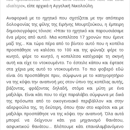
ιδιαίτερα
», είπε αρχικά η Αγγελική Νικολούλη.
Αναφορικά με το ηχητικό που σχετίζεται με την απόπειρα
δολοφονίας της φίλης της Ειρήνης Μουρτζούκου, η έμπειρη
δημοσιογράφος τόνισε: «Ήταν το ηχητικό και παρουσιάσαμε
ένα μέρος από αυτό. Μια κοπελίτσα 17 χρονών που έμενε
μαζί της… Και τώρα πέρα από το βίντεο αυτό που η κοπέλα
προσπάθησε να καλέσει το 100 και της φώναζε φέρε το
κινητό, φέρε το κινητό, η κοπελίτσα κατέγραψε τη σκηνή
αυτή και είχε το ντοκουμέντο. Το έστειλε κάπου και έφτασε
στα χέρια μας αυτό το ντοκουμέντο. Το πιο φοβερό εδώ
είναι ότι προσπάθησε πριν, σύμφωνα με το κατηγορητήριο
να της κόψει την αναπνοή μες στον ύπνο της κοπέλας αυτής,
βάζοντας, φράζοντας δηλαδή, στόμα και μύτη με ένα
μαξιλάρι. Είναι κάτι που το είχε παραλάβει σύμφωνα με δικά
της πρόσωπα από το οικογενειακό περιβάλλον και στην
αδερφούλα της, τη δεύτερη, όπου ήταν στο καρότσι και με
μαξιλάρι προσπάθησε να της κόψει την αναπνοή. Όλα αυτά
μπορεί να δείχνουν κάτι για μηχανισμό θανάτου,
ασφυκτικού θανάτου… Βλέπουμε κάτι επαναλαμβανόμενο