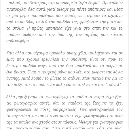
παιδιού, του δεύτερου, στο νοσοκομείο “Αγία Σοφία”. Προκαλούν
ανατριχίλα, όλα αυτά, γιατί μιλάμε για πέντε απόπειρες και μέσα
σε μία μέρα προσπάθησε, δύο φορές, να στερήσει το οξυγόνο
από το παιδάκι, το δεύτερο παιδάκι της, φράζοντας την μύτη και
το στόμα. Η πρώτη απόπειρα είχε γίνει στο σπίτι της και το
παιδάκι σώθηκε από την ίδια της την μητέρα, που κάλεσε
ασθενοφόρο.
Κάτι άλλο που σίγουρα προκαλεί ανατριχίλα, τουλάχιστον και σε
εμάς που έχουμε ερευνήσει την υπόθεση, είναι ότι πριν το
δεύτερο παιδάκι φύγει από την ζωή, απαθανάτισε τη σκηνή σε
ένα βίντεο. Είναι η τρυφερή μάνα που λέει στο μωράκι της λόγια
αγάπης. Αυτό λοιπόν το βίντεο το στέλνει στον πατριό της για να
του δείξει ότι το παιδί είναι καλά και το στέλνει και στο “τούνελ”.
Αλλά μην ξεχνάμε ότι φωτογράφιζε τα παιδιά τα νεκρά. Είχα βρει
τις φωτογραφίες αυτές. Και το παιδάκι της Ειρήνης το έχει
φωτογραφίσει σε πόζες διαφορετικές. Είχε φωτογραφίσει τον
Παναγιωτάκη και τον έστελνε παντού. Είχε φωτογραφίσει τα δικά
της τα παιδιά ανοιχτούς στους τάφους. Μιλάμε για φωτογραφίες
που προκαλούσαν σοκ. Όλα αυτά λοιπόν κάτι λένε και είναι