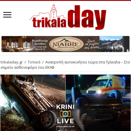
trikaladay.gr
/
Τοπικά
/
Ανατροπή αυτοκινήτου τώρα στα Τρίκαλα – Στο
σημείο ασθενοφόρο του ΕΚΑΒ