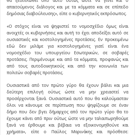
θα ξεδιπλωθεί όλο αυτό ούτως ώστε να γίνει και ο
απαιτούμενος διάλογος και με τα κόμματα και σε επίπεδο
δημόσιας διαβούλευσης», είπε ο κυβερνητικός εκπρόσωπος.
«Ο στόχος είναι να ψηφιστεί το νομοσχέδιο όμως είναι
ανοιχτές οι κυβερνήσεις και αυτή το έχει αποδείξει αυτό σε
ουσιαστικές και κοστολογημένες προτάσεις. Εν προκειμένω
εδώ δεν μιλάμε για κοστολογημένες γιατί είναι ένα
νομοσχέδιο του υπουργείου Εσωτερικών, σε σοβαρές
προτάσεις. Περιμένουμε και από τα κόμματα, προφανώς και
από τους αυτοδοικητικούς και από την κοινωνία των
πολιτών σοβαρές προτάσεις.
Ουσιαστικά από τον πρώτο γύρο θα έχουν βάλει και μια
δεύτερη επιλογή ούτως ώστε να μην χρειαστεί να
προσέρχονται ξανά. Ουσιαστικά αυτό που θα καλούμασταν
όλοι να κάνουμε σε περίπτωση που ψηφίζουμε σε έναν
δήμο που δεν βγει δήμαρχος από τον πρώτο γύρο θα το
έχουμε κάνει από πριν ούτως ώστε να μην ταλαιπωρηθούμε
ξανά να έρθουμε και βέβαια να εξοικονομηθούνε και
χρήματα», είπε ο Παύλος Μαρινάκης και πρόσθεσε: