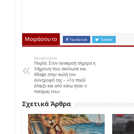
Μοιράσου το
Facebook
Twitter
Προηγούμενο
Πιερία: Στον ανακριτή σήμερα η
34χρονη που σκότωσε και
έθαψε στην αυλή τον
σύντροφό της – «Το παιδί
έπαιζε και από κάτω ήταν ο
πατέρας του»
Σχετικά Άρθρα