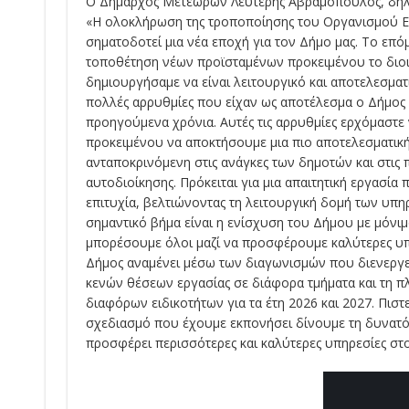
Ο Δήμαρχος Μετεώρων Λευτέρης Αβραμόπουλος, δήλ
«Η ολοκλήρωση της τροποποίησης του Οργανισμού Ε
σηματοδοτεί μια νέα εποχή για τον Δήμο μας. Το επό
τοποθέτηση νέων προϊσταμένων προκειμένου το διοι
δημιουργήσαμε να είναι λειτουργικό και αποτελεσμα
πολλές αρρυθμίες που είχαν ως αποτέλεσμα ο Δήμος μ
προηγούμενα χρόνια. Αυτές τις αρρυθμίες ερχόμαστ
προκειμένου να αποκτήσουμε μια πιο αποτελεσματική
ανταποκρινόμενη στις ανάγκες των δημοτών και στις 
αυτοδιοίκησης. Πρόκειται για μια απαιτητική εργασί
επιτυχία, βελτιώνοντας τη λειτουργική δομή των υπη
σημαντικό βήμα είναι η ενίσχυση του Δήμου με μόνι
μπορέσουμε όλοι μαζί να προσφέρουμε καλύτερες υπη
Δήμος αναμένει μέσω των διαγωνισμών που διενεργε
κενών θέσεων εργασίας σε διάφορα τμήματα και τη 
διαφόρων ειδικοτήτων για τα έτη 2026 και 2027. Πισ
σχεδιασμό που έχουμε εκπονήσει δίνουμε τη δυνατό
προσφέρει περισσότερες και καλύτερες υπηρεσίες στο