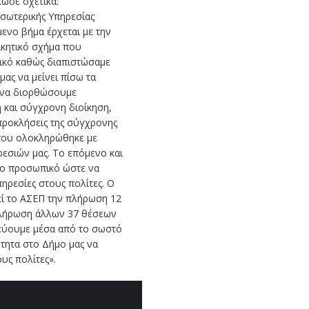
ωσε σχετικά:
σωτερικής Υπηρεσίας
μενο βήμα έρχεται με την
κητικό σχήμα που
τικό καθώς διαπιστώσαμε
ας να μείνει πίσω τα
ε να διορθώσουμε
 και σύγχρονη διοίκηση,
προκλήσεις της σύγχρονης
α που ολοκληρώθηκε με
ρεσιών μας. Το επόμενο και
μο προσωπικό ώστε να
ρεσίες στους πολίτες. Ο
ί το ΑΣΕΠ την πλήρωση 12
πλήρωση άλλων 37 θέσεων
τεύουμε μέσα από το σωστό
τητα στο Δήμο μας να
υς πολίτες».