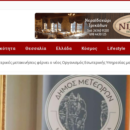
ικότητα
Θεσσαλία
Ελλάδα
Κόσμος
Lifestyle
ερικές μετακινήσεις φέρνει ο νέος Οργανισμός Εσωτερικής Υπηρεσίας μ
υ