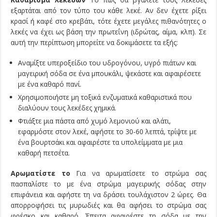
εξαρτάται από τον τύπο του κάθε λεκέ. Αν δεν έχετε ρίξει
κρασί ή καφέ στο κρεβάτι, τότε έχετε μεγάλες πιθανότητες ο
λεκές να έχει ως βάση την πρωτεΐνη (ιδρώτας, αίμα, κλπ). Σε
αυτή την περίπτωση μπορείτε να δοκιμάσετε τα εξής:
Αναμίξτε υπεροξείδιο του υδρογόνου, υγρό πιάτων και
μαγειρική σόδα σε ένα μπουκάλι, ψεκάστε και αφαιρέσετε
με ένα καθαρό πανί.
Χρησιμοποιήστε μη τοξικά ενζυματικά καθαριστικά που
διαλύουν τους λεκέδες χημικά.
Φτιάξτε μια πάστα από χυμό λεμονιού και αλάτι,
εφαρμόστε στον λεκέ, αφήστε το 30-60 λεπτά, τρίψτε με
ένα βουρτσάκι και αφαιρέστε τα υπολείμματα με μια
καθαρή πετσέτα.
Αρωματίστε το
Για να αρωματίσετε το στρώμα σας
πασπαλίστε το με ένα στρώμα μαγειρικής σόδας στην
επιφάνεια και αφήστε τη να δράσει τουλάχιστον 2 ώρες. Θα
απορροφήσει τις μυρωδιές και θα αφήσει το στρώμα σας
φρέσκο και καθαρό. Έπειτα αφαιρέστε τη σόδα με την