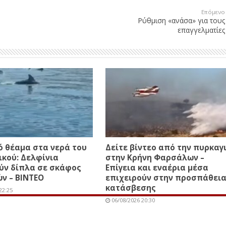
Επόμενο
Ρύθμιση «ανάσα» για τους
επαγγελματίες
 θέαμα στα νερά του
Δείτε βίντεο από την πυρκαγ
κού: Δελφίνια
στην Κρήνη Φαρσάλων –
ύν δίπλα σε σκάφος
Επίγεια και εναέρια μέσα
ν – ΒΙΝΤΕΟ
επιχειρούν στην προσπάθει
κατάσβεσης
22:25
06/08/2026 20:30