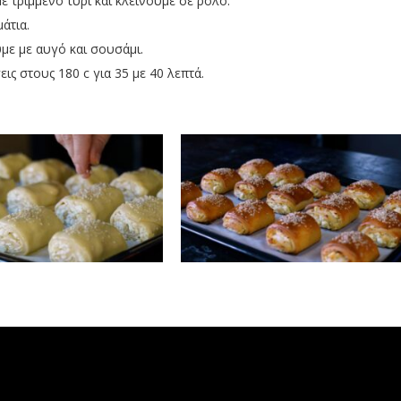
ε τριμμένο τυρί και κλείνουμε σε ρολό.
άτια.
με με αυγό και σουσάμι.
ς στους 180 c για 35 με 40 λεπτά.