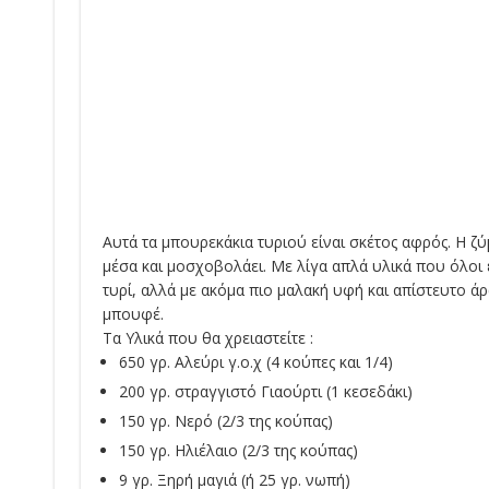
Αυτά τα μπουρεκάκια τυριού είναι σκέτος αφρός. Η ζύ
μέσα και μοσχοβολάει. Με λίγα απλά υλικά που όλοι έ
τυρί, αλλά με ακόμα πιο μαλακή υφή και απίστευτο άρω
μπουφέ.
Τα Υλικά που θα χρειαστείτε :
650 γρ. Αλεύρι γ.ο.χ (4 κούπες και 1/4)
200 γρ. στραγγιστό Γιαούρτι (1 κεσεδάκι)
150 γρ. Νερό (2/3 της κούπας)
150 γρ. Ηλιέλαιο (2/3 της κούπας)
9 γρ. Ξηρή μαγιά (ή 25 γρ. νωπή)