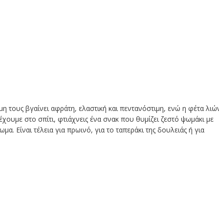
μη τους βγαίνει αφράτη, ελαστική και πεντανόστιμη, ενώ η φέτα λιώ
χουμε στο σπίτι, φτιάχνεις ένα σνακ που θυμίζει ζεστό ψωμάκι με
μα. Είναι τέλεια για πρωινό, για το ταπεράκι της δουλειάς ή για