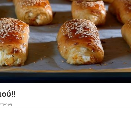
ού!!
ατροφή