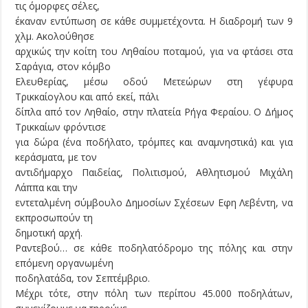
τις όμορφες σέλες,
έκαναν εντύπωση σε κάθε συμμετέχοντα. Η διαδρομή των 9
χλμ. Ακολούθησε
αρχικώς την κοίτη του Ληθαίου ποταμού, για να φτάσει στα
Σαράγια, στον κόμβο
Ελευθερίας, μέσω οδού Μετεώρων στη γέφυρα
Τρικκαίογλου και από εκεί, πάλι
δίπλα από τον Ληθαίο, στην πλατεία Ρήγα Φεραίου. Ο Δήμος
Τρικκαίων φρόντισε
για δώρα (ένα ποδήλατο, τρόμπες και αναμνηστικά) και για
κεράσματα, με τον
αντιδήμαρχο Παιδείας, Πολιτισμού, Αθλητισμού Μιχάλη
Λάππα και την
εντεταλμένη σύμβουλο Δημοσίων Σχέσεων Εφη Λεβέντη, να
εκπροσωπούν τη
δημοτική αρχή.
Ραντεβού… σε κάθε ποδηλατόδρομο της πόλης και στην
επόμενη οργανωμένη
ποδηλατάδα, τον Σεπτέμβριο.
Μέχρι τότε, στην πόλη των περίπου 45.000 ποδηλάτων,