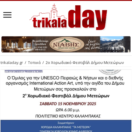
trikaladay.gr
/
Τοπικά
/
2ο Χορωδιακό Φεστιβάλ Δήμου Μετεώρων