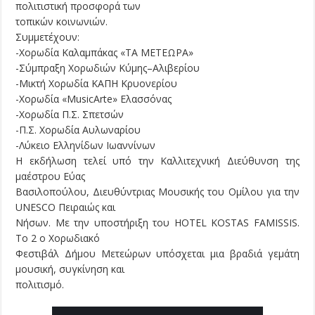
πολιτιστική προσφορά των
τοπικών κοινωνιών.
Συμμετέχουν:
-Χορωδία Καλαμπάκας «ΤΑ ΜΕΤΕΩΡΑ»
-Σύμπραξη Χορωδιών Κύμης–Αλιβερίου
-Μικτή Χορωδία ΚΑΠΗ Κρυονερίου
-Χορωδία «MusicArte» Ελασσόνας
-Χορωδία Π.Σ. Σπετσών
-Π.Σ. Χορωδία Αυλωναρίου
-Λύκειο Ελληνίδων Ιωαννίνων
Η εκδήλωση τελεί υπό την Καλλιτεχνική Διεύθυνση της
μαέστρου Εύας
Βασιλοπούλου, Διευθύντριας Μουσικής του Ομίλου για την
UNESCO Πειραιώς και
Νήσων. Με την υποστήριξη του HOTEL KOSTAS FAMISSIS.
Το 2 ο Χορωδιακό
Φεστιβάλ Δήμου Μετεώρων υπόσχεται μια βραδιά γεμάτη
μουσική, συγκίνηση και
πολιτισμό.