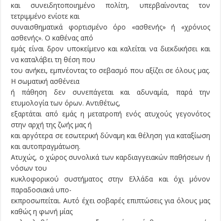
και συνειδητοποιημένο πολίτη, υπερβαίνοντας τον
τετριμμένο ενίοτε και
συναισθηματικά φορτισμένο όρο «ασθενής» ή «χρόνιος
ασθενής». Ο καθένας από
εμάς είναι δρον υποκείμενο και καλείται να διεκδικήσει και
να καταλάβει τη θέση που
του ανήκει, εμπνέοντας το σεβασμό που αξίζει σε όλους μας.
Η σωματική ασθένεια
ή πάθηση δεν συνεπάγεται και αδυναμία, παρά την
ετυμολογία των όρων. Αντιθέτως,
εξαρτάται από εμάς η μετατροπή ενός ατυχούς γεγονότος
στην αρχή της ζωής μας ή
και αργότερα σε εσωτερική δύναμη και θέληση για καταξίωση
και αυτοπραγμάτωση.
Ατυχώς, ο χώρος συνολικά των καρδιαγγειακών παθήσεων ή
νόσων του
κυκλοφορικού συστήματος στην Ελλάδα και όχι μόνον
παραδοσιακά υπο-
εκπροσωπείται. Αυτό έχει σοβαρές επιπτώσεις για όλους μας
καθώς η φωνή μίας